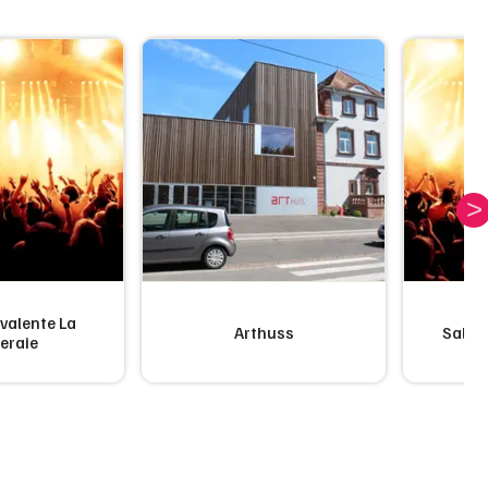
yvalente La
Arthuss
Salle
eraie