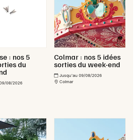
e : nos 5
Colmar : nos 5 idées
orties du
sorties du week-end
nd
Choisir mes départements
Jusqu'au 09/08/2026
68 - Haut-Rhin
Colmar
 09/08/2026
Mon email
Je m'abonne