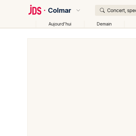
Colmar
Concert, spec
Aujourd'hui
Demain
Quoi ?
Où ?
Colmar et alentours
Haut-Rhin (68)
Alsace
Par
Changer de lieu