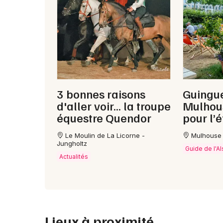
3 bonnes raisons
Guingue
d'aller voir... la troupe
Mulhous
équestre Quendor
pour l’é
Le Moulin de La Licorne -
Mulhouse
Jungholtz
Guide de l'A
Actualités
Lieux à proximité