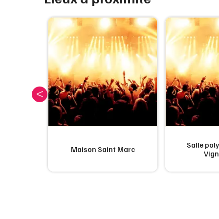
Salle pol
pe
Maison Saint Marc
Vign