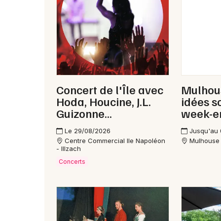
Concert de l'Île avec
Mulhous
Hoda, Houcine, J.L.
idées s
Guizonne...
week-e
Le 29/08/2026
Jusqu'au
Centre Commercial Ile Napoléon
Mulhouse
- Illzach
Concerts