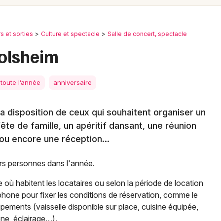
Spectacles
Mulhouse
Concerts
Montpellier
rs et sorties
Culture et spectacle
Salle de concert, spectacle
Nantes
Sports
tolsheim
Nice
Soirées
toute l’année
anniversaire
Paris
Sorties famille
Strasbourg
la disposition de ceux qui souhaitent organiser un
Expos
ête de famille, un apéritif dansant, une réunion
Toulouse
ou encore une réception...
Sorties & loisirs
Toutes les villes
urs personnes dans l'année.
Salle de concert, spectacle dans le Haut-
Rhin
 où habitent les locataires ou selon la période de location
éphone pour fixer les conditions de réservation, comme le
Salle de concert, spectacle en Alsace
uipements (vaisselle disponible sur place, cuisine équipée,
ène, éclairage…).