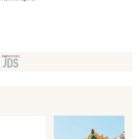
Salle de concert, spectacle dans le
Grand Est
Jeux concours
Newsletter des sorties
Artistes en tournée
Actus à Colmar
Magazine à Colmar
Actus tourisme & loisirs
Restaurants