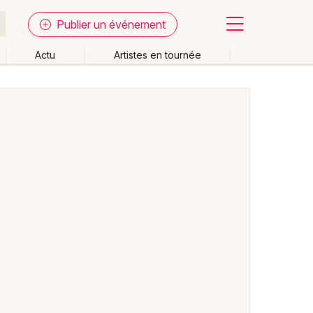
Publier un événement
Actu
Artistes en tournée
Fermer
Effacer les dates
week-end
Autre