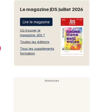
Le magazine JDS Juillet 2026
Lire le magazine
Où trouver le
magazine JDS ?
Toutes les éditions
Tous les suppléments
formation
 des Marronniers
Salle Europe