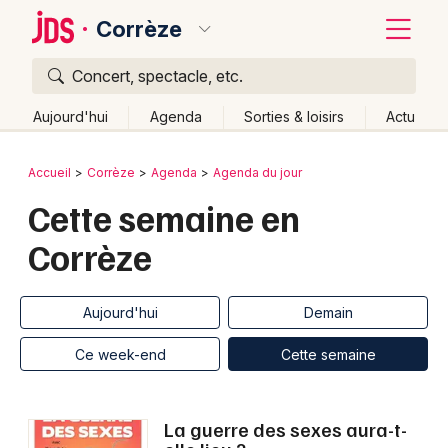
Corrèze
Concert, spectacle, etc.
Quoi ?
Fermer
Aujourd'hui
Agenda
Sorties & loisirs
Actu
Où ?
Retour
Publier un événement
Accueil
Corrèze
Agenda
Agenda du jour
Corrèze (19)
Limousin
Partout
Près de moi
Cette semaine en
Bordeaux
Changer de lieu
Corrèze
Colmar
Quand ?
Effacer les dates
Lille
Grands événements
Aujourd'hui
Demain
Ce week-end
Autre
Aujourd'hui
Demain
Lyon
Activité & Expérience
Ce week-end
Cette semaine
Marseille
Manifestations
Mulhouse
La guerre des sexes aura-t-
Foires & salons