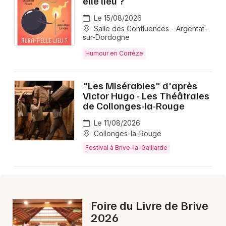
elle lieu ?
Montpellier
Le 15/08/2026
Spectacles
Nantes
Salle des Confluences - Argentat-
sur-Dordogne
Concerts
Nice
Humour en Corrèze
Paris
Sports
"Les Misérables" d'après
Strasbourg
Soirées
Victor Hugo - Les Théâtrales
de Collonges-la-Rouge
Toulouse
Sorties famille
Le 11/08/2026
Toutes les villes
Collonges-la-Rouge
Expos
Festival à Brive-la-Gaillarde
Sorties & loisirs
Cette semaine en Limousin
Foire du Livre de Brive
Cette semaine en Nouvelle-Aquitaine
2026