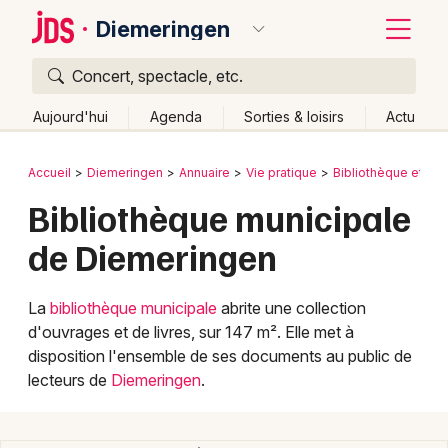
Diemeringen
Concert, spectacle, etc.
Quoi ?
Fermer
Aujourd'hui
Agenda
Sorties & loisirs
Actu
Où ?
Retour
Publier un événement
Accueil
Diemeringen
Annuaire
Vie pratique
Bibliothèque et mé
Diemeringen et alentours
Bas-Rhin (67)
Alsace
Bibliothèque municipale
Bordeaux
Partout
Près de moi
Changer de lieu
de Diemeringen
Colmar
Quand ?
Effacer les dates
Lille
Grands événements
Aujourd'hui
Demain
Ce week-end
Autre
La
bibliothèque municipale
abrite une collection
d'ouvrages et de livres, sur 147 m². Elle met à
Lyon
Activité & Expérience
disposition l'ensemble de ses documents au public de
Marseille
lecteurs de
Diemeringen
.
Manifestations
Mulhouse
Foires & salons