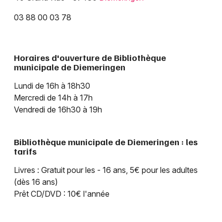
03 88 00 03 78
Jeux concours
Horaires d'ouverture de Bibliothèque
municipale de Diemeringen
Newsletter des sorties
Lundi de 16h à 18h30
Artistes en tournée
Mercredi de 14h à 17h
Vendredi de 16h30 à 19h
Actus dans le Bas-Rhin
Bibliothèque municipale de Diemeringen : les
Magazine dans le Bas-Rhin
tarifs
Actus tourisme & loisirs
Livres : Gratuit pour les - 16 ans, 5€ pour les adultes
(dès 16 ans)
Restaurants
Prêt CD/DVD : 10€ l'année