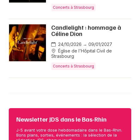
Concerts à Strasbourg
Candlelight : hommage à
Céline Dion
24/10/2026 → 09/01/2027
Église de l'Hôpital Civil de
Strasbourg
Concerts à Strasbourg
Newsletter JDS dans le Bas-Rhin
J-5 avant votre dose hebdomadaire dans le Bas-Rhin.
Bons plans, sorties, événements : la sélection de la
rédaction JDS, chaque jeudi.