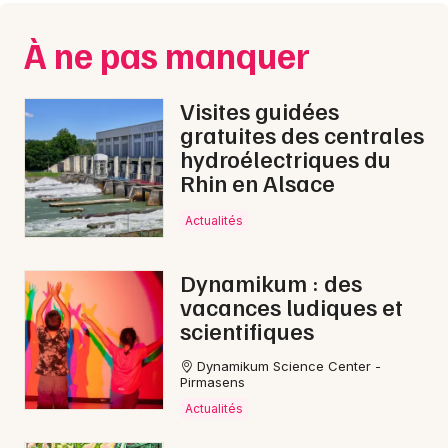
À ne pas manquer
Visites guidées
gratuites des centrales
Choisir mes départements
hydroélectriques du
67 - Bas-Rhin
Rhin en Alsace
Actualités
Mon email
Dynamikum : des
vacances ludiques et
Je m'abonne
scientifiques
Dynamikum Science Center -
Pirmasens
Actualités