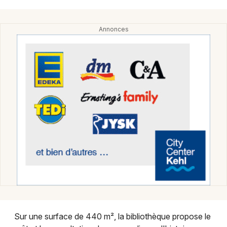
Montpellier
Spectacles
Nantes
Concerts
Nice
Paris
Sports
Strasbourg
Soirées
Toulouse
Sorties famille
Toutes les villes
Expos
Sorties & loisirs
Bibliothèque et médiathèque en Alsace
Bibliothèque et médiathèque dans le Grand Est
Sur une surface de 440 m², la bibliothèque propose le