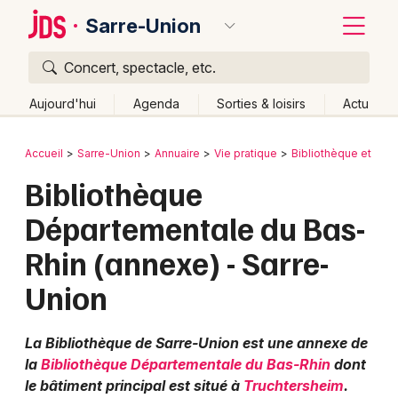
Sarre-Union
Concert, spectacle, etc.
Quoi ?
Fermer
Aujourd'hui
Agenda
Sorties & loisirs
Actu
Où ?
Retour
Publier un événement
Accueil
Sarre-Union
Annuaire
Vie pratique
Bibliothèque et mé
Sarre-Union et alentours
Bas-Rhin (67)
Alsace
Bibliothèque
Bordeaux
Partout
Près de moi
Changer de lieu
Départementale du Bas-
Colmar
Quand ?
Effacer les dates
Rhin (annexe) - Sarre-
Lille
Grands événements
Aujourd'hui
Demain
Ce week-end
Autre
Union
Lyon
Activité & Expérience
Marseille
La Bibliothèque de Sarre-Union est une annexe de
Manifestations
la
Bibliothèque Départementale du Bas-Rhin
dont
Mulhouse
le bâtiment principal est situé à
Truchtersheim
.
Foires & salons