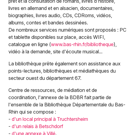
prêt et la consultation de romans, livres d'histoire,
livres en allemand et en alsacien, documentaires,
biographies, livres audio, CDs, CDRoms, vidéos,
albums, contes et bandes dessinées.
Jeux concours
De nombreux services numériques sont proposés : PC
et tablette disponibles sur place, accès WIFI,
Newsletter des sorties
catalogue en ligne (
www.bas-rhin.fr/bibliotheque
),
vidéo à la demande, site d'écoute musical...
Artistes en tournée
La bibliothèque prête également son assistance aux
points-lectures, bibliothèques et médiathèques du
Actus dans le Bas-Rhin
secteur ouest du département 67.
Magazine dans le Bas-Rhin
Centre de ressources, de médiation et de
coordination, l'annexe de la BDBR fait partie de
Actus tourisme & loisirs
l'ensemble de la Bibliothèque Départementale du Bas-
Rhin qui se compose :
Restaurants
-
d'un local principal à Truchtersheim
-
d'un relais à Betschdorf
-
d'une annexe à Villé
.