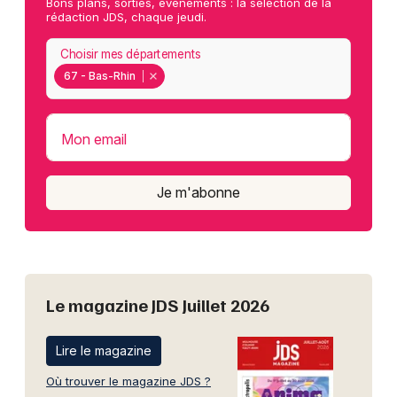
Bons plans, sorties, événements : la sélection de la
rédaction JDS, chaque jeudi.
Choisir mes départements
67 - Bas-Rhin
Mon email
Je m'abonne
Le magazine JDS Juillet 2026
Lire le magazine
Où trouver le magazine JDS ?