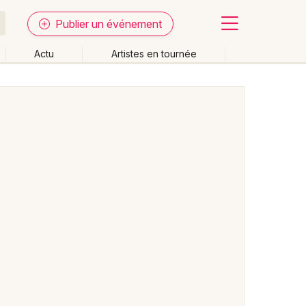
Publier un événement
Actu
Artistes en tournée
Fermer
Effacer les dates
week-end
Autre