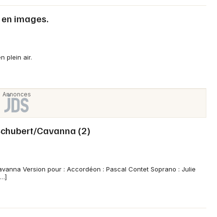
n en images.
Newsletter des sorties
 plein air.
Artistes en tournée
Actus dans la Drôme
Magazine dans la Drôme
, Schubert/Cavanna (2)
vanna Version pour : Accordéon : Pascal Contet Soprano : Julie
[…]