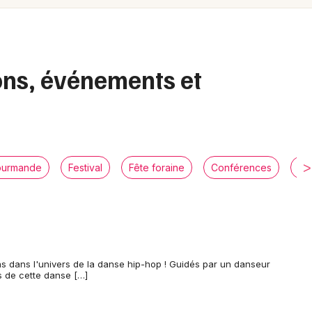
Spectacles
Mulhouse
Concerts
Montpellier
Nantes
Sports
ions, événements et
Nice
Soirées
Paris
Sorties famille
Strasbourg
Expos
ourmande
Festival
Fête foraine
Conférences
Lo
Toulouse
Sorties & loisirs
Toutes les villes
Manifestations en Rhône-Alpes
pas dans l'univers de la danse hip-hop ! Guidés par un danseur
Manifestations en Auvergne-Rhône-
s de cette danse […]
Alpes