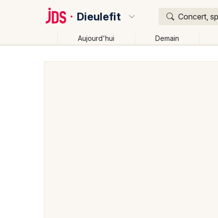
Dieulefit
Concert, sp
Aujourd'hui
Demain
Quoi ?
Où ?
Dieulefit et alentours
Drôme (26)
Rhône-Alpes
Changer de lieu