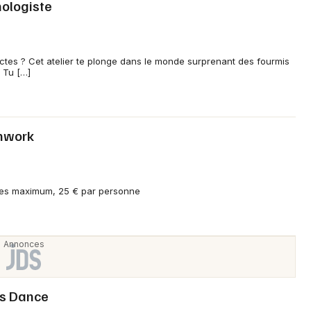
mologiste
Choisir mes départements
26 - Drôme
ectes ? Cet atelier te plonge dans le monde surprenant des fourmis
Mon email
! Tu […]
Je m'abonne
thwork
nes maximum, 25 € par personne
ess Dance