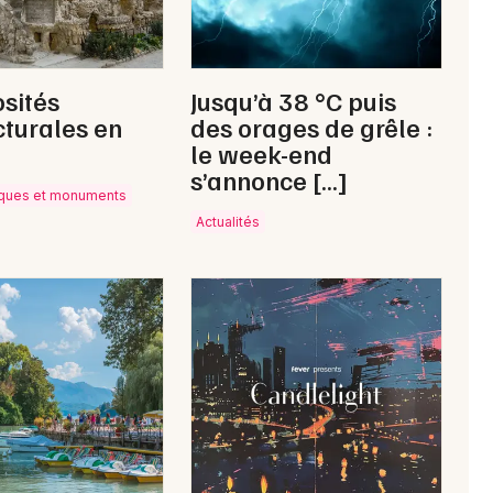
Mon email
osités
Jusqu’à 38 °C puis
cturales en
des orages de grêle :
Je m'abonne
le week-end
s’annonce […]
tiques et monuments
Actualités