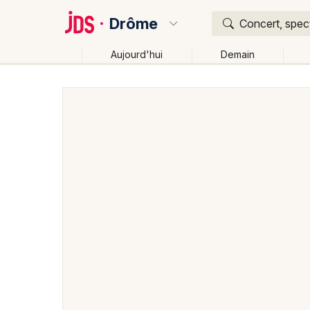
Drôme
Concert, spect
Aujourd'hui
Demain
Quoi ?
Où ?
Drôme (26)
Rhône-Alpes
Partout
Près de moi