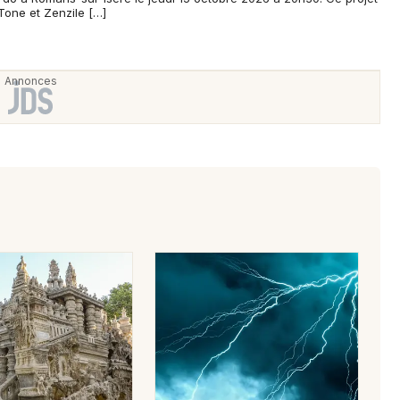
Tone et Zenzile […]
Newsletter des sorties
Artistes en tournée
Actus dans la Drôme
Magazine dans la Drôme
Choisir mes départements
26 - Drôme