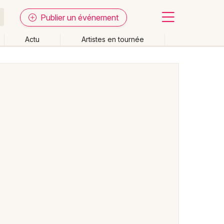
Publier un événement
Actu
Artistes en tournée
Fermer
Effacer les dates
week-end
Autre