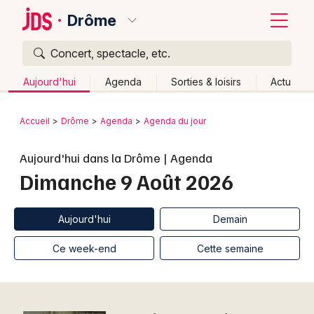
Drôme
Concert, spectacle, etc.
Quoi ?
Fermer
Aujourd'hui
Agenda
Sorties & loisirs
Actu
Où ?
Retour
Publier un événement
Accueil
Drôme
Agenda
Agenda du jour
Drôme (26)
Rhône-Alpes
Partout
Près de moi
Bordeaux
Changer de lieu
Aujourd'hui dans la Drôme | Agenda
Dimanche 9 Août 2026
Colmar
Quand ?
Effacer les dates
Lille
Grands événements
Aujourd'hui
Demain
Ce week-end
Autre
Aujourd'hui
Demain
Lyon
Activité & Expérience
Ce week-end
Cette semaine
Marseille
Manifestations
Mulhouse
Foires & salons