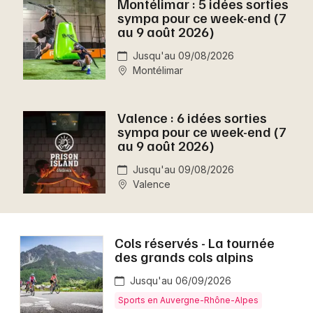
Montélimar : 5 idées sorties
Montpellier
sympa pour ce week-end (7
Spectacles
au 9 août 2026)
Nantes
Jusqu'au 09/08/2026
Concerts
Nice
Montélimar
Paris
Sports
Valence : 6 idées sorties
Strasbourg
Soirées
sympa pour ce week-end (7
au 9 août 2026)
Toulouse
Sorties famille
Jusqu'au 09/08/2026
Toutes les villes
Valence
Expos
Sorties & loisirs
Cols réservés - La tournée
des grands cols alpins
Aujourd'hui en Rhône-Alpes
Jusqu'au 06/09/2026
Aujourd'hui en Auvergne-Rhône-Alpes
Sports en Auvergne-Rhône-Alpes