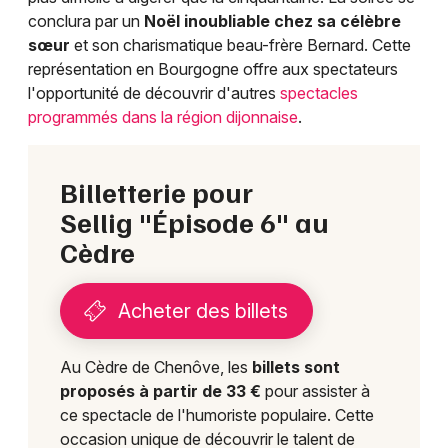
conclura par un
Noël inoubliable chez sa célèbre
sœur
et son charismatique beau-frère Bernard. Cette
Choisir mes départements
représentation en Bourgogne offre aux spectateurs
21 - Côte d'Or
l'opportunité de découvrir d'autres
spectacles
programmés dans la région dijonnaise
.
Mon email
Billetterie pour
Je m'abonne
Sellig "Épisode 6" au
Cèdre
Acheter des billets
Au Cèdre de Chenôve, les
billets sont
proposés à partir de 33 €
pour assister à
ce spectacle de l'humoriste populaire. Cette
occasion unique de découvrir le talent de