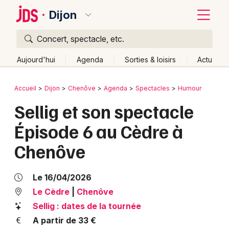
Dijon
Concert, spectacle, etc.
Quoi ?
Fermer
Aujourd'hui
Agenda
Sorties & loisirs
Actu
Où ?
Retour
Publier un événement
Accueil
Dijon
Chenôve
Agenda
Spectacles
Humour
Dijon et alentours
Côte d'Or (21)
Bourgogne
Sellig et son spectacle
Bordeaux
Partout
Près de moi
Changer de lieu
Épisode 6 au Cèdre à
Colmar
Quand ?
Effacer les dates
Chenôve
Lille
Grands événements
Aujourd'hui
Demain
Ce week-end
Autre
Lyon
Activité & Expérience
Le 16/04/2026
Marseille
Le Cèdre
|
Chenôve
Manifestations
Sellig : dates de la tournée
Mulhouse
A partir de 33 €
Foires & salons