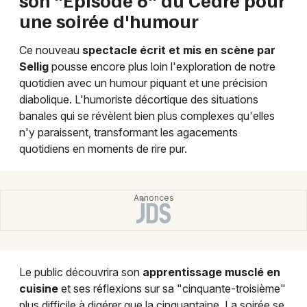
une soirée d'humour
Humour en Bourgogne-Franche-Comté
Ce nouveau
spectacle écrit et mis en scène par
Sellig
pousse encore plus loin l'exploration de notre
quotidien avec un humour piquant et une précision
diabolique. L'humoriste décortique des situations
Newsletter des sorties
banales qui se révèlent bien plus complexes qu'elles
n'y paraissent, transformant les agacements
Artistes en tournée
quotidiens en moments de rire pur.
Actus à Dijon
Magazine à Dijon
Le public découvrira son
apprentissage musclé en
cuisine
et ses réflexions sur sa "cinquante-troisième"
plus difficile à digérer que la cinquantaine. La soirée se