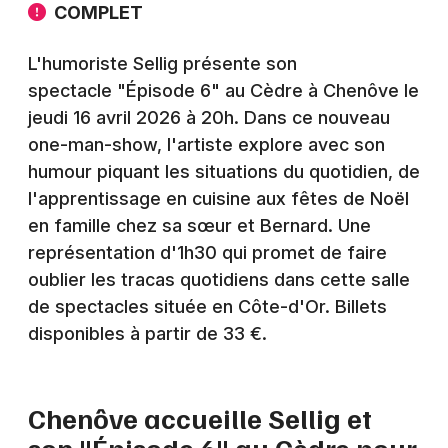
Montpellier
COMPLET
Spectacles
Nantes
L'humoriste Sellig présente son
Concerts
spectacle "Épisode 6" au Cèdre à Chenôve le
Nice
jeudi 16 avril 2026 à 20h. Dans ce nouveau
Paris
Sports
one-man-show, l'artiste explore avec son
humour piquant les situations du quotidien, de
Strasbourg
Soirées
l'apprentissage en cuisine aux fêtes de Noël
Toulouse
en famille chez sa sœur et Bernard. Une
Sorties famille
représentation d'1h30 qui promet de faire
Toutes les villes
oublier les tracas quotidiens dans cette salle
Expos
de spectacles située en Côte-d'Or. Billets
Sorties & loisirs
disponibles à partir de 33 €.
Humour en Côte d'Or
Chenôve accueille Sellig et
Humour en Bourgogne
son "Épisode 6" au Cèdre pour