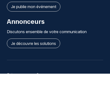
Je publie mon événement
Annonceurs
Discutons ensemble de votre communication
Je découvre les solutions
Qui sommes-nous ?
Infos légales / Affiliation
Cookies
Modifier mes choix de cookies
Se désabonner des notifications
Nous contacter