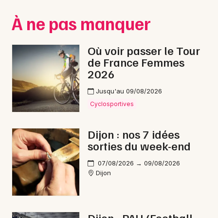
Montpellier
À ne pas manquer
Spectacles
Nantes
Concerts
Nice
Où voir passer le Tour
de France Femmes
Paris
Sports
2026
Strasbourg
Soirées
Jusqu'au 09/08/2026
Toulouse
Cyclosportives
Sorties famille
Toutes les villes
Dijon : nos 7 idées
Expos
sorties du week-end
Sorties & loisirs
07/08/2026 → 09/08/2026
Dijon
Soirées en Côte d'Or
Soirées en Bourgogne
Dijon - PAU (Football