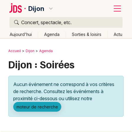
Dijon
Concert, spectacle, etc.
Quoi ?
Fermer
Aujourd'hui
Agenda
Sorties & loisirs
Actu
Où ?
Retour
Publier un événement
Accueil
Dijon
Agenda
Dijon et alentours
Côte d'Or (21)
Bourgogne
Dijon : Soirées
Bordeaux
Partout
Près de moi
Changer de lieu
Colmar
Quand ?
Effacer les dates
Aucun événement ne correspond à vos critères
Lille
Grands événements
Aujourd'hui
Demain
Ce week-end
Autre
de recherche. Consultez les événéments à
Lyon
proximité ci-dessous ou utilisez notre
Activité & Expérience
moteur de recherche
Marseille
Manifestations
Mulhouse
Foires & salons