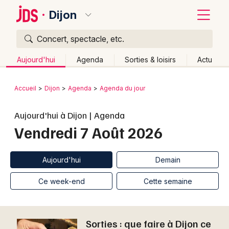
Dijon
Concert, spectacle, etc.
Quoi ?
Fermer
Aujourd'hui
Agenda
Sorties & loisirs
Actu
Où ?
Retour
Publier un événement
Accueil
Dijon
Agenda
Agenda du jour
Dijon et alentours
Côte d'Or (21)
Bourgogne
Bordeaux
Aujourd'hui à Dijon | Agenda
Partout
Près de moi
Changer de lieu
Vendredi 7 Août 2026
Colmar
Quand ?
Effacer les dates
Lille
Grands événements
Aujourd'hui
Demain
Ce week-end
Autre
Aujourd'hui
Demain
Lyon
Activité & Expérience
Ce week-end
Cette semaine
Marseille
Manifestations
Mulhouse
Sorties : que faire à Dijon ce
Foires & salons