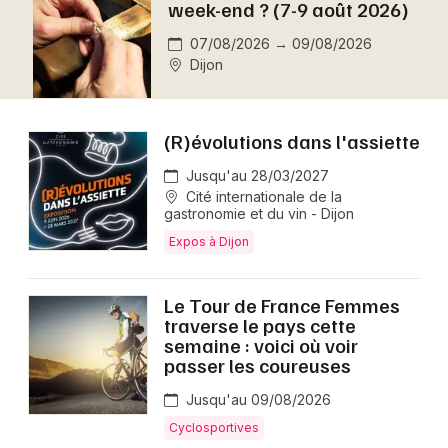
week-end ? (7-9 août 2026)
Montpellier
Spectacles
07/08/2026 → 09/08/2026
Nantes
Dijon
Concerts
Nice
Paris
Sports
(R)évolutions dans l'assiette
Strasbourg
Jusqu'au 28/03/2027
Soirées
Cité internationale de la
Toulouse
gastronomie et du vin - Dijon
Sorties famille
Expos à Dijon
Toutes les villes
Expos
Le Tour de France Femmes
traverse le pays cette
Sorties & loisirs
semaine : voici où voir
passer les coureuses
Aujourd'hui en Côte d'Or
Jusqu'au 09/08/2026
Aujourd'hui en Bourgogne
Cyclosportives