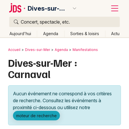
Dives-sur-Mer
Concert, spectacle, etc.
Quoi ?
Fermer
Aujourd'hui
Agenda
Sorties & loisirs
Actu
Où ?
Retour
Publier un événement
Accueil
Dives-sur-Mer
Agenda
Manifestations
Dives-sur-Mer et alentours
Calvados (14)
Dives-sur-Mer :
Bordeaux
Basse-Normandie
Partout
Près de moi
Carnaval
Changer de lieu
Colmar
Quand ?
Effacer les dates
Lille
Grands événements
Aujourd'hui
Demain
Ce week-end
Autre
Aucun événement ne correspond à vos critères
Lyon
Activité & Expérience
de recherche. Consultez les événéments à
proximité ci-dessous ou utilisez notre
Marseille
Manifestations
moteur de recherche
Mulhouse
Foires & salons