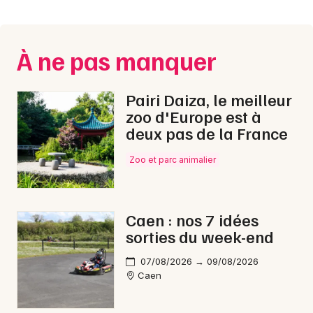
Montpellier
Spectacles
Nantes
À ne pas manquer
Concerts
Nice
Paris
Sports
Pairi Daiza, le meilleur
zoo d'Europe est à
Strasbourg
Soirées
deux pas de la France
Toulouse
Zoo et parc animalier
Sorties famille
Toutes les villes
Expos
Caen : nos 7 idées
Sorties & loisirs
sorties du week-end
Carnaval dans le Calvados
07/08/2026 → 09/08/2026
Caen
Carnaval en Basse-Normandie