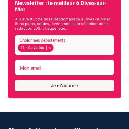
Newsletter : le meilleur à Dives-sur-
Mer
J-6 avant votre dose hebdomadaire à Dives-sur-Mer.
Bons plans, sorties, événements : la sélection de la
rédaction JDS, chaque jeudi.
Choisir mes départements
14 - Calvados
Mon email
Je m'abonne