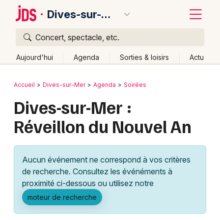
Dives-sur-Mer
Concert, spectacle, etc.
Quoi ?
Fermer
Aujourd'hui
Agenda
Sorties & loisirs
Actu
Où ?
Retour
Publier un événement
Accueil
Dives-sur-Mer
Agenda
Soirées
Dives-sur-Mer et alentours
Calvados (14)
Dives-sur-Mer :
Bordeaux
Basse-Normandie
Partout
Près de moi
Réveillon du Nouvel An
Changer de lieu
Colmar
Quand ?
Effacer les dates
Lille
Grands événements
Aujourd'hui
Demain
Ce week-end
Autre
Aucun événement ne correspond à vos critères
Lyon
Activité & Expérience
de recherche. Consultez les événéments à
proximité ci-dessous ou utilisez notre
Marseille
Manifestations
moteur de recherche
Mulhouse
Foires & salons