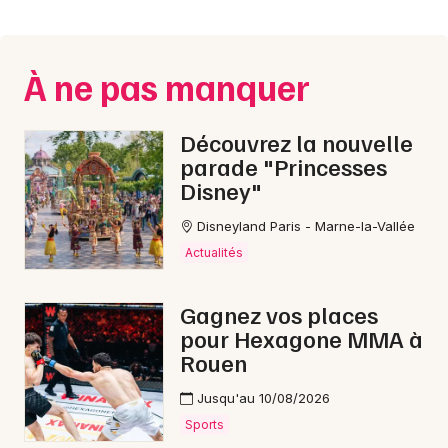
Montpellier
Spectacles
Nantes
À ne pas manquer
Concerts
Nice
Paris
Sports
Découvrez la nouvelle
parade "Princesses
Strasbourg
Soirées
Disney"
Toulouse
Disneyland Paris - Marne-la-Vallée
Sorties famille
Toutes les villes
Actualités
Expos
Gagnez vos places
Sorties & loisirs
pour Hexagone MMA à
Rouen
Nouvel An dans le Calvados
Jusqu'au 10/08/2026
Nouvel An en Basse-Normandie
Sports