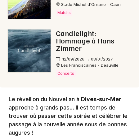
Stade Michel d'Ornano - Caen
Matchs
Choisir mes départements
Candlelight:
14 - Calvados
Hommage à Hans
Zimmer
Mon email
12/09/2026 → 08/01/2027
Les Franciscaines - Deauville
Je m'abonne
Concerts
Le réveillon du Nouvel an à
Dives-sur-Mer
approche à grands pas... Il est temps de
trouver où passer cette soirée et célébrer le
passage à la nouvelle année sous de bonnes
augures !