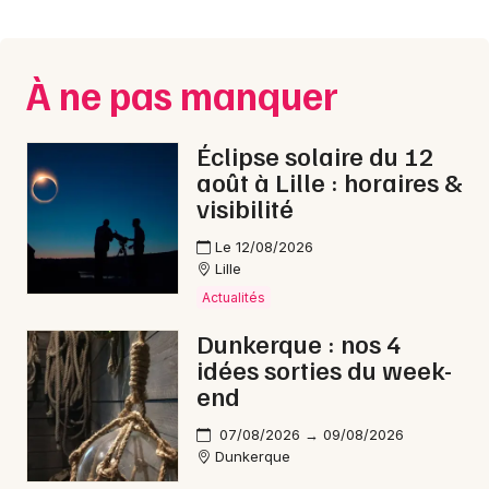
Montpellier
Spectacles
Nantes
À ne pas manquer
Concerts
Nice
Paris
Sports
Éclipse solaire du 12
août à Lille : horaires &
Strasbourg
Soirées
visibilité
Toulouse
Le 12/08/2026
Sorties famille
Lille
Toutes les villes
Actualités
Expos
Dunkerque : nos 4
Sorties & loisirs
idées sorties du week-
end
En ligne dans le Nord
07/08/2026 → 09/08/2026
Dunkerque
En ligne en Nord-Pas-de-Calais