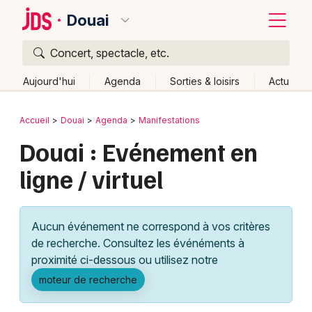
Douai
Concert, spectacle, etc.
Quoi ?
Fermer
Aujourd'hui
Agenda
Sorties & loisirs
Actu
Où ?
Retour
Publier un événement
Accueil
Douai
Agenda
Manifestations
Douai et alentours
Nord (59)
Nord-Pas-de-Calais
Douai : Evénement en
Bordeaux
Partout
Près de moi
Changer de lieu
ligne / virtuel
Colmar
Quand ?
Effacer les dates
Lille
Grands événements
Aujourd'hui
Demain
Ce week-end
Autre
Aucun événement ne correspond à vos critères
Lyon
Activité & Expérience
de recherche. Consultez les événéments à
proximité ci-dessous ou utilisez notre
Marseille
Manifestations
moteur de recherche
Mulhouse
Foires & salons