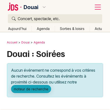
Douai
Concert, spectacle, etc.
Quoi ?
Fermer
Aujourd'hui
Agenda
Sorties & loisirs
Actu
Où ?
Retour
Publier un événement
Accueil
Douai
Agenda
Douai et alentours
Nord (59)
Nord-Pas-de-Calais
Douai : Soirées
Bordeaux
Partout
Près de moi
Changer de lieu
Colmar
Quand ?
Effacer les dates
Aucun événement ne correspond à vos critères
Lille
Grands événements
Aujourd'hui
Demain
Ce week-end
Autre
de recherche. Consultez les événéments à
Lyon
proximité ci-dessous ou utilisez notre
Activité & Expérience
moteur de recherche
Marseille
Manifestations
Mulhouse
Foires & salons