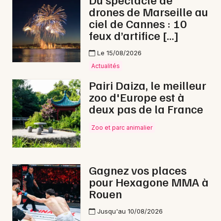
drones de Marseille au
Soirées dans les Hauts-de-France
ciel de Cannes : 10
feux d’artifice […]
Le 15/08/2026
Actualités
Newsletter des sorties
Pairi Daiza, le meilleur
zoo d'Europe est à
Artistes en tournée
deux pas de la France
Actus à Douai
Zoo et parc animalier
Magazine à Douai
Gagnez vos places
pour Hexagone MMA à
Rouen
Jusqu'au 10/08/2026