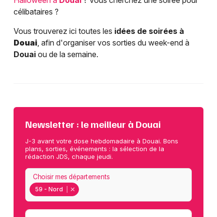
Halloween à
Douai
? Vous cherchez une soirée pour
célibataires ?
Vous trouverez ici toutes les
idées de soirées à
Douai
, afin d'organiser vos sorties du week-end à
Douai
ou de la semaine.
Newsletter : le meilleur à Douai
J-3 avant votre dose hebdomadaire à Douai. Bons
plans, sorties, événements : la sélection de la
rédaction JDS, chaque jeudi.
Choisir mes départements
59 - Nord