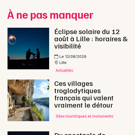
Montpellier
À ne pas manquer
Spectacles
Nantes
Concerts
Nice
Éclipse solaire du 12
août à Lille : horaires &
Paris
Sports
visibilité
Strasbourg
Soirées
Le 12/08/2026
Lille
Toulouse
Sorties famille
Actualités
Toutes les villes
Ces villages
Expos
troglodytiques
français qui valent
Sorties & loisirs
vraiment le détour
Soirées dans le Nord
Sites touristiques et monuments
Soirées en Nord-Pas-de-Calais
Du spectacle de