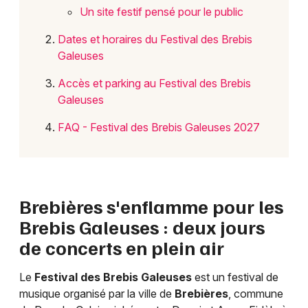
Un site festif pensé pour le public
Choisir mes départements
Dates et horaires du Festival des Brebis
62 - Pas-de-Calais
Galeuses
Accès et parking au Festival des Brebis
Galeuses
Mon email
FAQ - Festival des Brebis Galeuses 2027
Je m'abonne
Brebières s'enflamme pour les
Brebis Galeuses : deux jours
de concerts en plein air
Le
Festival des Brebis Galeuses
est un festival de
musique organisé par la ville de
Brebières
, commune