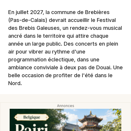
Montpellier
Spectacles
En juillet 2027, la commune de Brebières
Nantes
(Pas-de-Calais) devrait accueillir le Festival
Concerts
Nice
des Brebis Galeuses, un rendez-vous musical
ancré dans le territoire qui attire chaque
Paris
Sports
année un large public. Des concerts en plein
Strasbourg
air pour vibrer au rythme d'une
Soirées
programmation éclectique, dans une
Toulouse
ambiance conviviale à deux pas de Douai. Une
Sorties famille
Toutes les villes
belle occasion de profiter de l'été dans le
Expos
Nord.
Sorties & loisirs
Festival dans le Pas-de-Calais
Festival en Nord-Pas-de-Calais