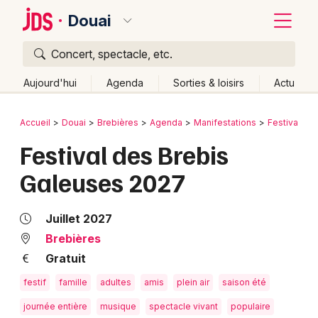
Douai
Concert, spectacle, etc.
Quoi ?
Fermer
Aujourd'hui
Agenda
Sorties & loisirs
Actu
Où ?
Retour
Publier un événement
Accueil
Douai
Brebières
Agenda
Manifestations
Festival
Douai et alentours
Pas-de-Calais (62)
Festival des Brebis
Bordeaux
Nord-Pas-de-Calais
Partout
Près de moi
Galeuses 2027
Changer de lieu
Colmar
Quand ?
Effacer les dates
Lille
Grands événements
Juillet 2027
Aujourd'hui
Demain
Ce week-end
Autre
Lyon
Brebières
Activité & Expérience
Gratuit
Marseille
Manifestations
festif
famille
adultes
amis
plein air
saison été
Mulhouse
journée entière
musique
spectacle vivant
populaire
Foires & salons