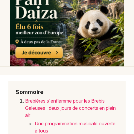
Festival dans les Hauts-de-France
Newsletter des sorties
Artistes en tournée
Actus à Douai
Magazine à Douai
Sommaire
Brebières s'enflamme pour les Brebis
Galeuses : deux jours de concerts en plein
air
Une programmation musicale ouverte
à tous