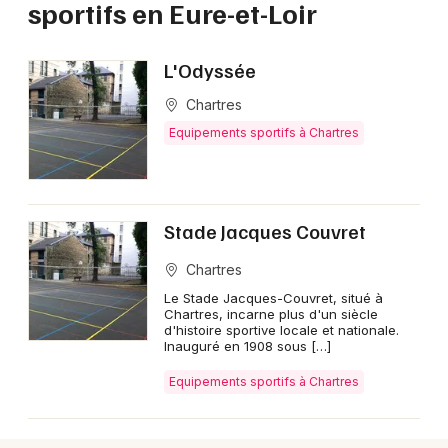
Loire
sportifs en Eure-et-Loir
L'Odyssée
Chartres
Newsletter des sorties
Equipements sportifs à Chartres
Artistes en tournée
Actus en Eure-et-Loir
Stade Jacques Couvret
Magazine en Eure-et-Loir
Chartres
Le Stade Jacques-Couvret, situé à
Chartres, incarne plus d'un siècle
d'histoire sportive locale et nationale.
Inauguré en 1908 sous […]
Equipements sportifs à Chartres