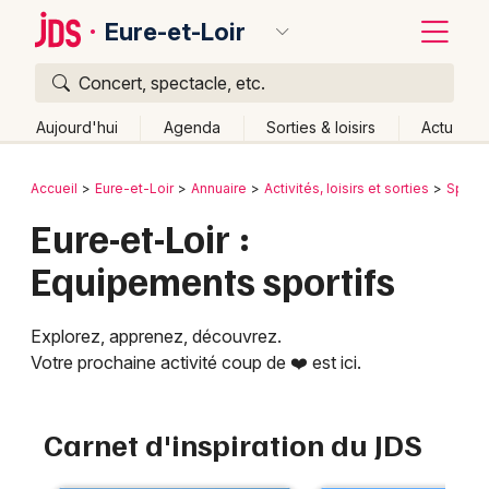
Eure-et-Loir
Concert, spectacle, etc.
Quoi ?
Fermer
Aujourd'hui
Agenda
Sorties & loisirs
Actu
Où ?
Retour
Publier un événement
Accueil
Eure-et-Loir
Annuaire
Activités, loisirs et sorties
Sport
Eure-et-Loir (28)
Centre
Partout
Près de moi
Eure-et-Loir :
Bordeaux
Changer de lieu
Equipements sportifs
Colmar
Quand ?
Effacer les dates
Lille
Grands événements
Aujourd'hui
Demain
Ce week-end
Autre
Explorez, apprenez, découvrez.
Votre prochaine activité coup de ❤️ est ici.
Lyon
Activité & Expérience
Marseille
Manifestations
Carnet d'inspiration du JDS
Mulhouse
Foires & salons