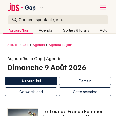
Gap
Concert, spectacle, etc.
Quoi ?
Fermer
Aujourd'hui
Agenda
Sorties & loisirs
Actu
Où ?
Retour
Publier un événement
Accueil
Gap
Agenda
Agenda du jour
Gap et alentours
Hautes-Alpes (05)
Bordeaux
Aujourd'hui à Gap | Agenda
Provence-Alpes-Côte-d'Azur
Partout
Près de moi
Dimanche 9 Août 2026
Changer de lieu
Colmar
Quand ?
Effacer les dates
Lille
Grands événements
Aujourd'hui
Demain
Aujourd'hui
Demain
Ce week-end
Autre
Lyon
Activité & Expérience
Ce week-end
Cette semaine
Marseille
Manifestations
Mulhouse
Le Tour de France Femmes
Foires & salons