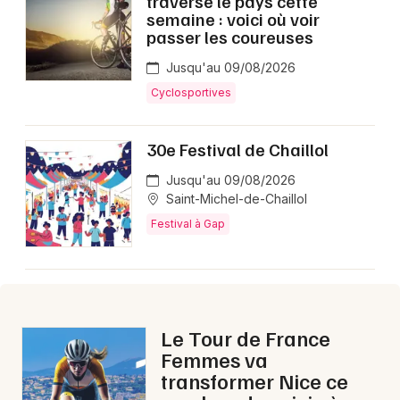
traverse le pays cette
Montpellier
semaine : voici où voir
passer les coureuses
Spectacles
Nantes
Jusqu'au 09/08/2026
Concerts
Nice
Cyclosportives
Paris
Sports
30e Festival de Chaillol
Strasbourg
Soirées
Jusqu'au 09/08/2026
Toulouse
Saint-Michel-de-Chaillol
Sorties famille
Festival à Gap
Toutes les villes
Expos
Sorties & loisirs
Le Tour de France
Aujourd'hui dans les Hautes-Alpes
Femmes va
transformer Nice ce
Aujourd'hui en Provence-Alpes-Côte-d'Azur