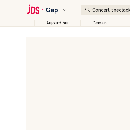
Gap
Concert, spectacle
Aujourd'hui
Demain
Quoi ?
Où ?
Gap et alentours
Hautes-Alpes (05)
Provence-Al
Près de moi
Changer de lieu