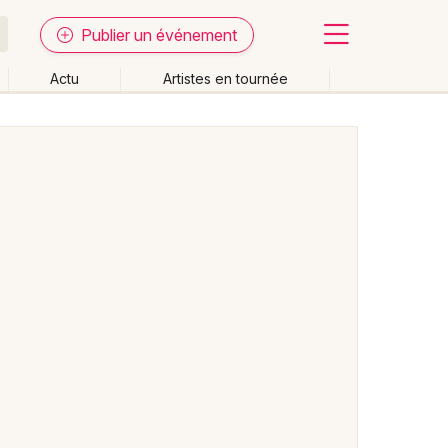
Publier un événement
Actu
Artistes en tournée
Fermer
Effacer les dates
week-end
Autre