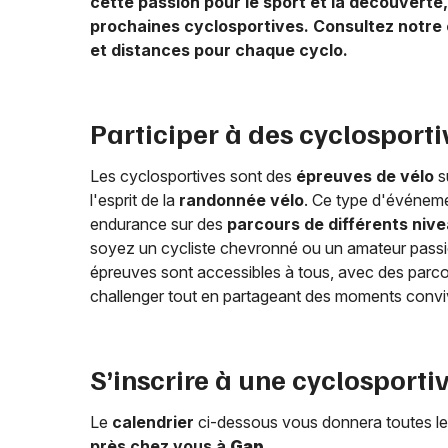
cette passion pour le sport et la découverte
prochaines cyclosportives. Consultez notre 
et distances pour chaque cyclo.
Participer à des cyclosport
Les cyclosportives sont des
épreuves de vélo
s
l'esprit de la
randonnée vélo
. Ce type d'événeme
endurance sur des
parcours de différents niv
soyez un cycliste chevronné ou un amateur passi
épreuves sont accessibles à tous, avec des parcou
challenger tout en partageant des moments conviv
S’inscrire à une cyclosporti
Le
calendrier
ci-dessous vous donnera toutes le
près chez vous à
Gap
.