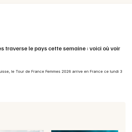
Spectacles
Mulhouse
Concerts
Montpellier
Nantes
Sports
Nice
Soirées
traverse le pays cette semaine : voici où voir
Paris
Sorties famille
Strasbourg
Expos
isse, le Tour de France Femmes 2026 arrive en France ce lundi 3
Toulouse
Sorties & loisirs
Toutes les villes
Cyclosportives dans les Hautes-Alpes
Cyclosportives en Provence-Alpes-
Côte-d'Azur