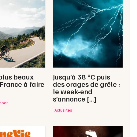
Newsletter des sorties
Artistes en tournée
Actus à Gap
Magazine à Gap
plus beaux
Jusqu’à 38 °C puis
 France à faire
des orages de grêle :
le week-end
s’annonce […]
tdoor
Actualités
Choisir mes départements