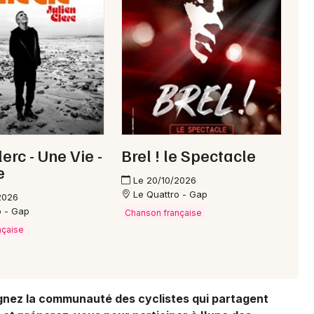
05 - Hautes-Alpes
Mon email
Je m'abonne
lerc - Une Vie -
Brel ! le Spectacle
e
Le 20/10/2026
Le Quattro - Gap
2026
o - Gap
Chanson française
nçaise
oignez la communauté des cyclistes qui partagent