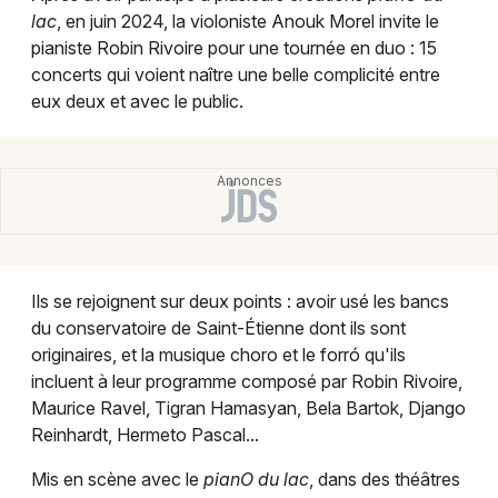
Montpellier
lac
, en juin 2024, la violoniste Anouk Morel invite le
Spectacles
pianiste Robin Rivoire pour une tournée en duo : 15
Nantes
concerts qui voient naître une belle complicité entre
Concerts
Nice
eux deux et avec le public.
Paris
Sports
Strasbourg
Soirées
Toulouse
Sorties famille
Toutes les villes
Ils se rejoignent sur deux points : avoir usé les bancs
Expos
du conservatoire de Saint-Étienne dont ils sont
originaires, et la musique choro et le forró qu'ils
Sorties & loisirs
incluent à leur programme composé par Robin Rivoire,
Maurice Ravel, Tigran Hamasyan, Bela Bartok, Django
Concerts dans le Loiret
Reinhardt, Hermeto Pascal...
Concerts dans le Centre
Mis en scène avec le
pianO du lac
, dans des théâtres