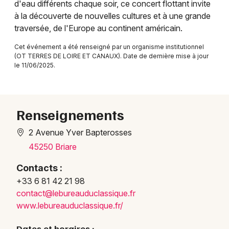
d'eau différents chaque soir, ce concert flottant invite
Concerts dans le Centre-Val de Loire
à la découverte de nouvelles cultures et à une grande
traversée, de l'Europe au continent américain.
Cet événement a été renseigné par un organisme institutionnel
(OT TERRES DE LOIRE ET CANAUX). Date de dernière mise à jour
le 11/06/2025.
Newsletter des sorties
Artistes en tournée
Renseignements
Actus à Gien
2 Avenue Yver Bapterosses
45250 Briare
Magazine à Gien
Contacts :
+33 6 81 42 21 98
conta
ct@le
burea
uducl
assiq
ue.fr
www.l
ebure
auduc
lassi
que.f
r/
Dates et horaires :