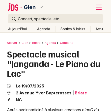
Gien
Concert, spectacle, etc.
Quoi ?
Fermer
Aujourd'hui
Agenda
Sorties & loisirs
Actu
Où ?
Retour
Publier un événement
Accueil
Gien
Briare
Agenda
Concerts
Gien et alentours
Loiret (45)
Centre
Partout
Spectacle musical
Bordeaux
Près de moi
Changer de lieu
"Janganda - Le Piano du
Colmar
Quand ?
Effacer les dates
Lac"
Lille
Grands événements
Aujourd'hui
Demain
Ce week-end
Autre
Lyon
Activité & Expérience
Le 19/07/2025
Marseille
2 Avenue Yver Bapterosses
|
Briare
Manifestations
NC
Mulhouse
Foires & salons
Après avoir participé à plusieurs créations
pianO du