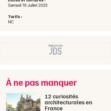
Samedi 19 Juillet 2025
Choisir mes départements
Tarifs :
45 - Loiret
NC
Mon email
Je m'abonne
À ne pas manquer
12 curiosités
architecturales en
France