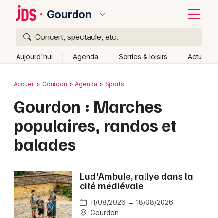
Gourdon
Concert, spectacle, etc.
Quoi ?
Fermer
Aujourd'hui
Agenda
Sorties & loisirs
Actu
Où ?
Retour
Publier un événement
Accueil
Gourdon
Agenda
Sports
Gourdon et alentours
Lot (46)
Midi-Pyrénées
Gourdon : Marches
Bordeaux
Partout
Près de moi
Changer de lieu
populaires, randos et
Colmar
Quand ?
Effacer les dates
balades
Lille
Grands événements
Aujourd'hui
Demain
Ce week-end
Autre
Lyon
Activité & Expérience
Lud'Ambule, rallye dans la
Marseille
cité médiévale
Manifestations
Mulhouse
11/08/2026 → 18/08/2026
Gourdon
Foires & salons