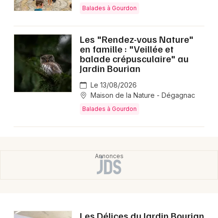
Montpellier
Balades à Gourdon
Spectacles
Nantes
Les "Rendez-vous Nature"
Concerts
Nice
en famille : "Veillée et
balade crépusculaire" au
Paris
Sports
Jardin Bourian
Strasbourg
Le 13/08/2026
Soirées
Maison de la Nature - Dégagnac
Toulouse
Balades à Gourdon
Sorties famille
Toutes les villes
Expos
Sorties & loisirs
Balades dans le Lot
Balades en Midi-Pyrénées
Les Délices du Jardin Bourian