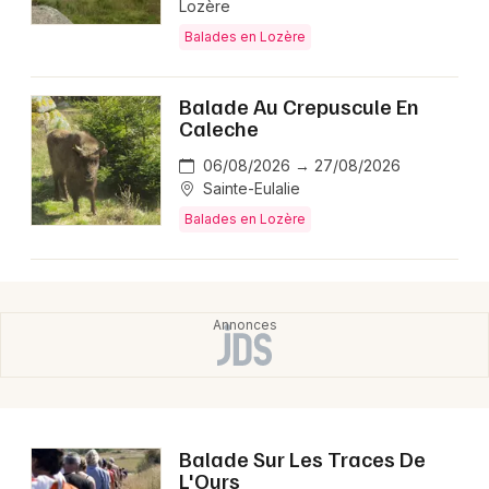
Lozère
Montpellier
Balades en Lozère
Spectacles
Nantes
Concerts
Nice
Balade Au Crepuscule En
Caleche
Paris
Sports
06/08/2026 → 27/08/2026
Strasbourg
Sainte-Eulalie
Soirées
Balades en Lozère
Toulouse
Sorties famille
Toutes les villes
Expos
Sorties & loisirs
Balade Sur Les Traces De
L'Ours