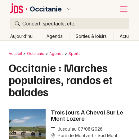
Occitanie
Concert, spectacle, etc.
Quoi ?
Fermer
Aujourd'hui
Agenda
Sorties & loisirs
Actu
Où ?
Retour
Publier un événement
Accueil
Occitanie
Agenda
Sports
Occitanie
Partout
Près de moi
Changer de lieu
Occitanie : Marches
Bordeaux
Quand ?
Effacer les dates
populaires, randos et
Colmar
Aujourd'hui
Demain
Ce week-end
Autre
balades
Lille
Grands événements
Lyon
Activité & Expérience
Trois Jours A Cheval Sur Le
Marseille
Mont Lozere
Manifestations
Mulhouse
Jusqu'au 07/08/2026
Pont de Montvert - Sud Mont
Foires & salons