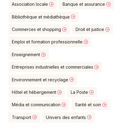
Montpellier
Association locale
Banque et assurance
Spectacles
Nantes
Bibliothèque et médiathèque
Concerts
Nice
Commerces et shopping
Droit et justice
Paris
Sports
Emploi et formation professionnelle
Strasbourg
Enseignement
Soirées
Toulouse
Entreprises industrielles et commerciales
Sorties famille
Toutes les villes
Environnement et recyclage
Expos
Hôtel et hébergement
La Poste
Sorties & loisirs
Média et communication
Santé et soin
Transport
Univers des enfants