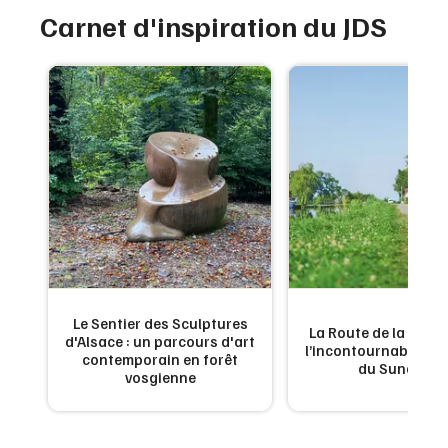
Newsletter des sorties
Carnet d'inspiration du JDS
Artistes en tournée
Actus dans le Grand Est
Magazine dans le Grand Est
Le Sentier des Sculptures
 de
La Route de la Carpe 
d'Alsace : un parcours d'art
ne
l’incontournable g
Choisir mes départements
contemporain en forêt
du Sundgau
vosgienne