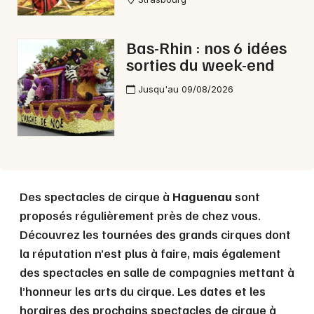
Bas-Rhin : nos 6 idées
sorties du week-end
Jusqu'au 09/08/2026
Choisir mes départements
67 - Bas-Rhin
Des spectacles de cirque à
Haguenau
sont
Mon email
proposés régulièrement près de chez vous.
Découvrez les tournées des grands cirques dont
Je m'abonne
la réputation n’est plus à faire, mais également
des spectacles en salle de compagnies mettant à
l’honneur les arts du cirque. Les dates et les
horaires des prochains spectacles de cirque à