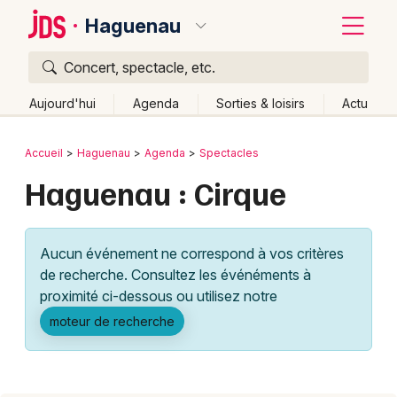
Haguenau
Concert, spectacle, etc.
Quoi ?
Fermer
Aujourd'hui
Agenda
Sorties & loisirs
Actu
Où ?
Retour
Publier un événement
Accueil
Haguenau
Agenda
Spectacles
Haguenau et alentours
Bas-Rhin (67)
Alsace
Haguenau : Cirque
Bordeaux
Partout
Près de moi
Changer de lieu
Colmar
Quand ?
Effacer les dates
Aucun événement ne correspond à vos critères
Lille
Grands événements
Aujourd'hui
Demain
Ce week-end
Autre
de recherche. Consultez les événéments à
Lyon
proximité ci-dessous ou utilisez notre
Activité & Expérience
moteur de recherche
Marseille
Manifestations
Mulhouse
Foires & salons