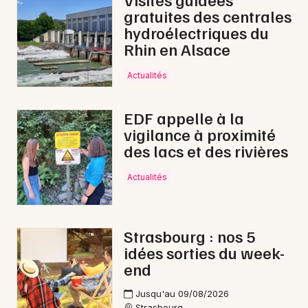
gratuites des centrales
Cirque dans le Grand Est
hydroélectriques du
Rhin en Alsace
Actualités
Jeux concours
EDF appelle à la
vigilance à proximité
Newsletter des sorties
des lacs et des rivières
Artistes en tournée
Actualités
Actus à Haguenau
Magazine à Haguenau
Strasbourg : nos 5
idées sorties du week-
Actus tourisme & loisirs
end
Jusqu'au 09/08/2026
Restaurants
Strasbourg