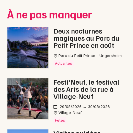
Montpellier
À ne pas manquer
Spectacles
Nantes
Concerts
Nice
Deux nocturnes
magiques au Parc du
Paris
Sports
Petit Prince en août
Strasbourg
Soirées
Parc du Petit Prince - Ungersheim
Toulouse
Actualités
Sorties famille
Toutes les villes
Festi'Neuf, le festival
Expos
des Arts de la rue à
Village-Neuf
Sorties & loisirs
29/08/2026 → 30/08/2026
Cirque dans le Bas-Rhin
Village-Neuf
Fêtes
Cirque en Alsace
Visites guidées