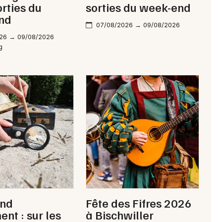
orties du
sorties du week-end
nd
07/08/2026 → 09/08/2026
26 → 09/08/2026
g
Jeux concours
Newsletter des sorties
Artistes en tournée
Actus à Haguenau
Magazine à Haguenau
Actus tourisme & loisirs
Restaurants
nd
Fête des Fifres 2026
nt : sur les
à Bischwiller