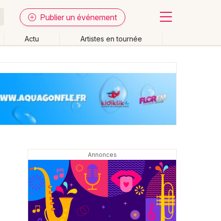
Publier un événement
Actu
Artistes en tournée
Fermer
Effacer les dates
week-end
Autre