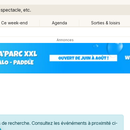
 spectacle, etc.
Ce week-end
Agenda
Sorties & loisirs
Retour
Publier un événement
Quand ?
Aujourd'hui
Demain
Ce 
artout
Près de moi
Bordeaux
Grands événements
Colmar
Activité & Expérience
Lille
Manifestations
Lyon
Foires & salons
Marseille
de recherche. Consultez les événéments à proximité ci-