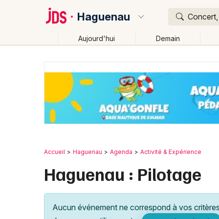
Haguenau
Concert,
Aujourd'hui
Demain
Quoi ?
Où ?
Haguenau et alentours
Bas-Rhin (67)
Alsace
P
Changer de lieu
Accueil
Haguenau
Agenda
Activité & Expérience
Haguenau : Pilotage
Aucun événement ne correspond à vos critères 