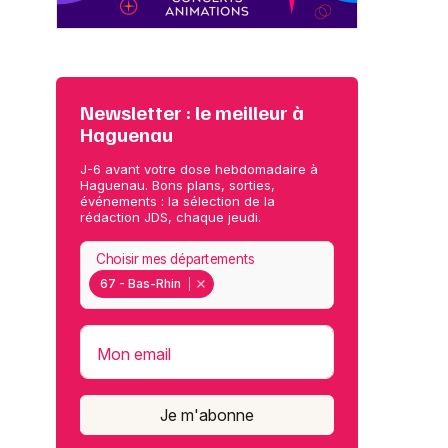
Newsletter : le meilleur à
Haguenau
J-6 avant votre dose hebdomadaire à
Haguenau. Bons plans, sorties,
événements : la sélection de la
rédaction JDS, chaque jeudi.
Choisir mes départements
67 - Bas-Rhin
Mon email
Je m'abonne