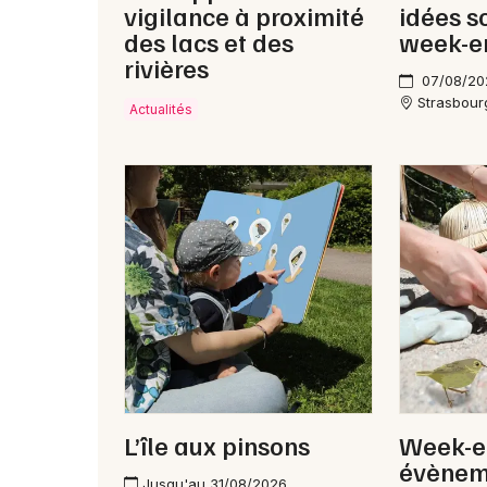
vigilance à proximité
idées s
des lacs et des
week-e
rivières
07/08/20
Strasbour
Actualités
L’île aux pinsons
Week-e
évèneme
Jusqu'au 31/08/2026