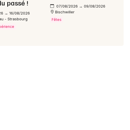
du passé !
07/08/2026 → 09/08/2026
Bischwiller
26 → 16/08/2026
au - Strasbourg
Fêtes
xpérience
Choisir mes départements
67 - Bas-Rhin
Mon email
Je m'abonne