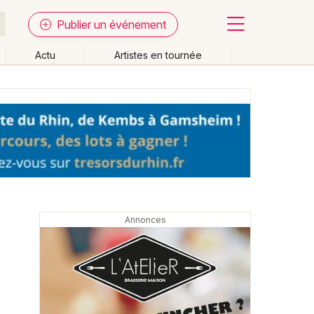
Publier un événement
Actu
Artistes en tournée
Fermer
Effacer les dates
week-end
Autre