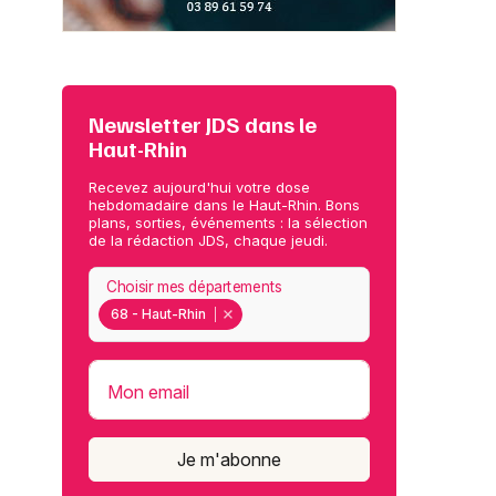
Newsletter JDS dans le
Haut-Rhin
Recevez aujourd'hui votre dose
hebdomadaire dans le Haut-Rhin. Bons
plans, sorties, événements : la sélection
de la rédaction JDS, chaque jeudi.
Choisir mes départements
68 - Haut-Rhin
Mon email
Je m'abonne