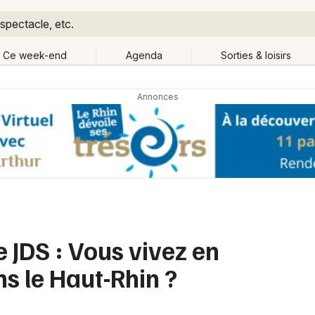
spectacle, etc.
Ce week-end
Agenda
Sorties & loisirs
Retour
Publier un événement
Quand ?
Aujourd'hui
Demain
Ce 
hanger de lieu
Bordeaux
Grands événements
Colmar
Activité & Expérience
Lille
e JDS : Vous vivez en
Manifestations
Lyon
ns le Haut-Rhin ?
Foires & salons
Marseille