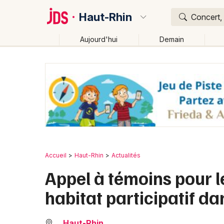
Haut-Rhin
Concert, 
Aujourd'hui
Demain
Quoi ?
Où ?
Haut-Rhin (68)
Alsace
Partout
Près de moi
C
Accueil
Haut-Rhin
Actualités
Appel à témoins pour l
habitat participatif da
Haut-Rhin