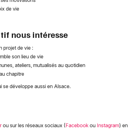
, ses motivations
ix de vie
tif nous intéresse
Choisir mes départements
 projet de vie :
68 - Haut-Rhin
mble son lieu de vie
munes, ateliers, mutualisés au quotidien
au chapitre
Mon email
ui se développe aussi en Alsace.
Je m'abonne
r
ou sur les réseaux sociaux (
Facebook
ou
Instagram
) en