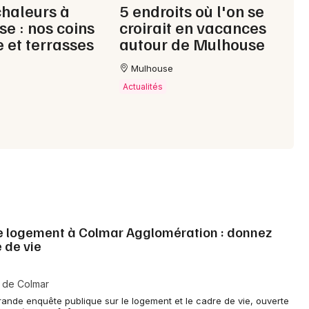
chaleurs à
5 endroits où l'on se
e : nos coins
croirait en vacances
 et terrasses
autour de Mulhouse
Mulhouse
Actualités
 le logement à Colmar Agglomération : donnez
e de vie
 de Colmar
ande enquête publique sur le logement et le cadre de vie, ouverte