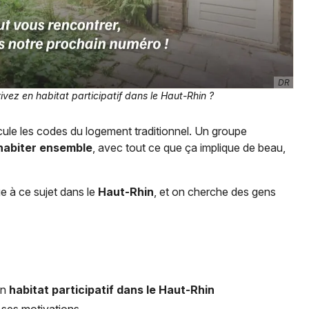
Jeux concours
Newsletter des sorties
DR
ivez en habitat participatif dans le Haut-Rhin ?
Artistes en tournée
cule les codes du logement traditionnel. Un groupe
Actus dans le Haut-Rhin
 habiter ensemble
, avec tout ce que ça implique de beau,
Magazine dans le Haut-Rhin
e à ce sujet dans le
Haut-Rhin
, et on cherche des gens
Actus tourisme & loisirs
Restaurants
en
habitat participatif dans le Haut-Rhin