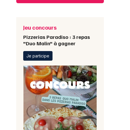
Jeu concours
Pizzerias Paradiso : 3 repas
"Duo Malin" à gagner
Je participe