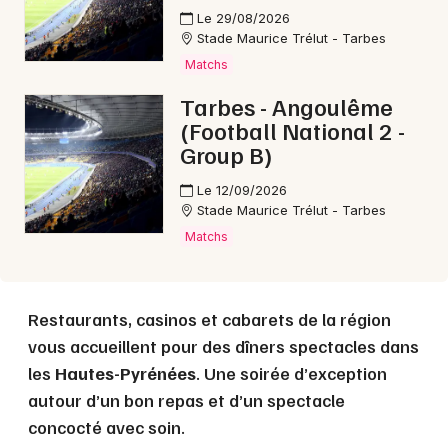
Le 29/08/2026
Choisir mes départements
Stade Maurice Trélut - Tarbes
65 - Hautes-Pyrénées
Matchs
Tarbes - Angoulême
Mon email
(Football National 2 -
Group B)
Je m'abonne
Le 12/09/2026
Stade Maurice Trélut - Tarbes
Matchs
Restaurants, casinos et cabarets de la région
vous accueillent pour des dîners spectacles dans
les
Hautes-Pyrénées
. Une soirée d’exception
autour d’un bon repas et d’un spectacle
concocté avec soin.