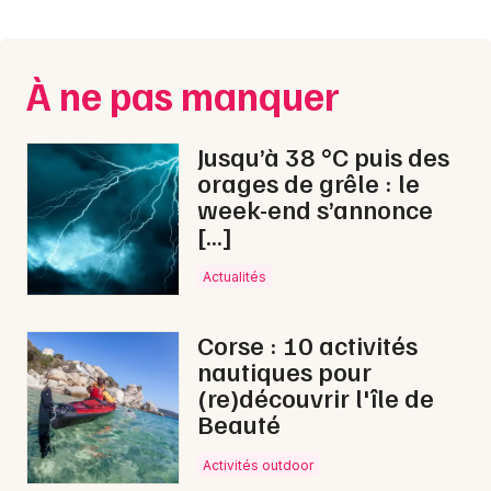
Montpellier
Spectacles
Nantes
À ne pas manquer
Concerts
Nice
Paris
Sports
Jusqu’à 38 °C puis des
orages de grêle : le
Strasbourg
Soirées
week-end s’annonce
[…]
Toulouse
Sorties famille
Toutes les villes
Actualités
Expos
Corse : 10 activités
Sorties & loisirs
nautiques pour
(re)découvrir l'île de
Dîner spectacle en Midi-Pyrénées
Beauté
Dîner spectacle en Occitanie
Activités outdoor