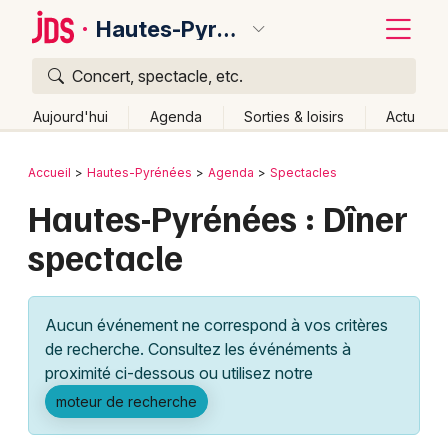
Hautes-Pyrénées
Concert, spectacle, etc.
Quoi ?
Fermer
Aujourd'hui
Agenda
Sorties & loisirs
Actu
Où ?
Retour
Publier un événement
Accueil
Hautes-Pyrénées
Agenda
Spectacles
Hautes-Pyrénées (65)
Midi-Pyrénées
Partout
Hautes-Pyrénées : Dîner
Bordeaux
Près de moi
Changer de lieu
spectacle
Colmar
Quand ?
Effacer les dates
Lille
Grands événements
Aujourd'hui
Demain
Ce week-end
Autre
Aucun événement ne correspond à vos critères
Lyon
Activité & Expérience
de recherche. Consultez les événéments à
proximité ci-dessous ou utilisez notre
Marseille
Manifestations
moteur de recherche
Mulhouse
Foires & salons