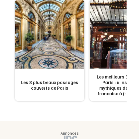
Montpellier
Spectacles
Nantes
Concerts
Nice
Paris
Sports
Strasbourg
Soirées
Toulouse
Sorties famille
:
Les meilleurs Bouill
Toutes les villes
Les 8 plus beaux passages
Paris : 6 institut
Expos
ter
couverts de Paris
mythiques de la cu
française à (re)déc
Sorties & loisirs