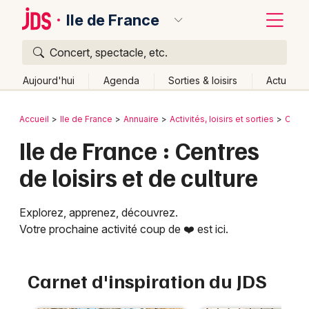
Ile de France
Concert, spectacle, etc.
Quoi ?
Fermer
Aujourd'hui
Agenda
Sorties & loisirs
Actu
Où ?
Retour
Publier un événement
Accueil
Ile de France
Annuaire
Activités, loisirs et sorties
Cultu
Ile de France
Partout
Près de moi
Changer de lieu
Ile de France : Centres
Bordeaux
Quand ?
Effacer les dates
de loisirs et de culture
Colmar
Aujourd'hui
Demain
Ce week-end
Autre
Lille
Grands événements
Explorez, apprenez, découvrez.
Votre prochaine activité coup de ❤️ est ici.
Lyon
Activité & Expérience
Marseille
Manifestations
Carnet d'inspiration du JDS
Mulhouse
Foires & salons