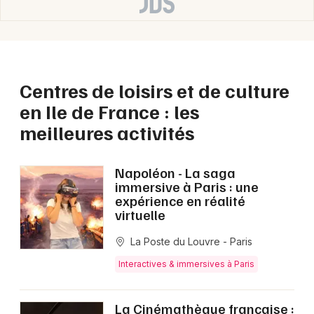
Newsletter des sorties
Artistes en tournée
Actus en Ile de France
Centres de loisirs et de culture
Magazine en Ile de France
en Ile de France : les
meilleures activités
Napoléon - La saga
immersive à Paris : une
expérience en réalité
virtuelle
La Poste du Louvre - Paris
Choisir mes départements
Interactives & immersives à Paris
La Cinémathèque française :