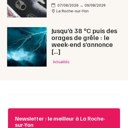
07/08/2026 → 09/08/2026
Choisir mes départements
La Roche-sur-Yon
85 - Vendée
Jusqu’à 38 °C puis des
Mon email
orages de grêle : le
week-end s’annonce
[…]
Je m'abonne
Actualités
Newsletter : le meilleur à La Roche-
sur-Yon