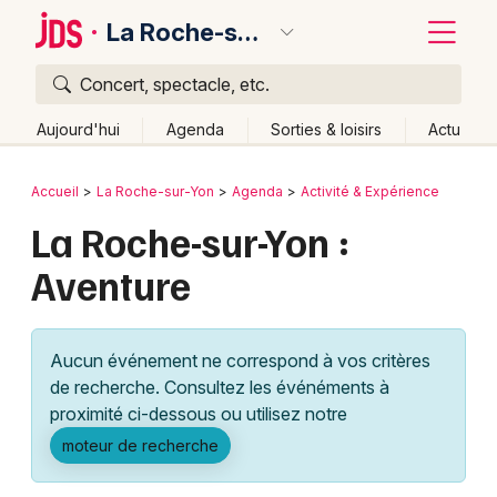
La Roche-sur-Yon
Concert, spectacle, etc.
Quoi ?
Fermer
Aujourd'hui
Agenda
Sorties & loisirs
Actu
Où ?
Retour
Publier un événement
Accueil
La Roche-sur-Yon
Agenda
Activité & Expérience
La Roche-sur-Yon et alentours
Vendée (85)
La Roche-sur-Yon :
Bordeaux
Pays de la Loire
Partout
Près de moi
Changer de lieu
Aventure
Colmar
Quand ?
Effacer les dates
Lille
Grands événements
Aujourd'hui
Demain
Ce week-end
Autre
Aucun événement ne correspond à vos critères
Lyon
Activité & Expérience
de recherche. Consultez les événéments à
proximité ci-dessous ou utilisez notre
Marseille
Manifestations
moteur de recherche
Mulhouse
Foires & salons