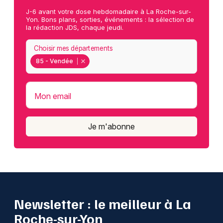
J-6 avant votre dose hebdomadaire à La Roche-sur-
Yon. Bons plans, sorties, événements : la sélection de
la rédaction JDS, chaque jeudi.
Choisir mes départements
85 - Vendée
Mon email
Je m'abonne
Newsletter : le meilleur à La
Roche-sur-Yon