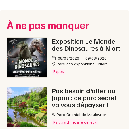
Montpellier
Spectacles
Nantes
À ne pas manquer
Concerts
Nice
Paris
Sports
Exposition Le Monde
des Dinosaures à Niort
Strasbourg
Soirées
08/08/2026 → 09/08/2026
Toulouse
Parc des expositions - Niort
Sorties famille
Expos
Toutes les villes
Expos
Pas besoin d'aller au
Sorties & loisirs
Japon : ce parc secret
va vous dépayser !
Aventure en Vendée
Parc Oriental de Maulévrier
Aventure dans les Pays de la Loire
Parc, jardin et aire de jeux