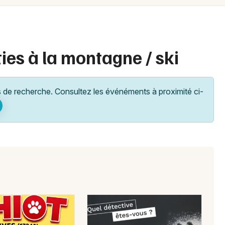
Spectacles
Mulhouse
Concerts
Montpellier
Nantes
Sports
ies à la montagne / ski
Nice
Soirées
Paris
de recherche. Consultez les événéments à proximité ci-
Sorties famille
Strasbourg
Expos
Toulouse
Sorties & loisirs
Toutes les villes
Montagne en Vendée
Montagne dans les Pays de la Loire