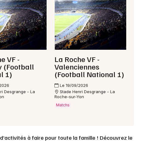
Choisir mes départements
85 - Vendée
Mon email
Je m'abonne
e VF -
La Roche VF -
y (Football
Valenciennes
l 1)
(Football National 1)
/2026
Le 19/09/2026
ri Desgrange - La
Stade Henri Desgrange - La
on
Roche-sur-Yon
Matchs
activités à faire pour toute la famille ! Découvrez le