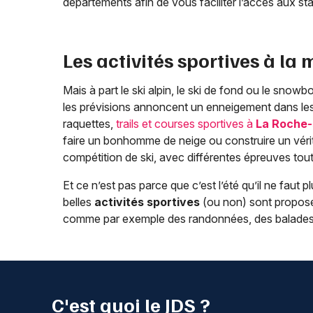
départements afin de vous faciliter l’accès aux st
Les activités sportives à la
Mais à part le ski alpin, le ski de fond ou le snowb
les prévisions annoncent un enneigement dans le
raquettes,
trails et courses sportives à
La Roche-
faire un bonhomme de neige ou construire un vérit
compétition de ski, avec différentes épreuves tout
Et ce n’est pas parce que c’est l’été qu’il ne faut 
belles
activités sportives
(ou non) sont proposé
comme par exemple des randonnées, des balades, 
C'est quoi le JDS ?