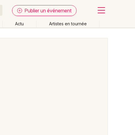
Publier un événement
Actu
Artistes en tournée
Fermer
Effacer les dates
week-end
Autre