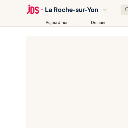
La Roche-sur-Yon
Aujourd'hui
Demain
Quoi ?
Où ?
La Roche-sur-Yon et alentours
Vendée (85)
Pays
Près de moi
Changer de lieu