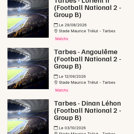
(Football National 2 -
Bien-être en Occitanie
Group B)
Le 29/08/2026
Stade Maurice Trélut - Tarbes
Matchs
Newsletter des sorties
Tarbes - Angoulême
(Football National 2 -
Artistes en tournée
Group B)
Actus à Lannemezan
Le 12/09/2026
Stade Maurice Trélut - Tarbes
Magazine à Lannemezan
Matchs
Tarbes - Dinan Léhon
(Football National 2 -
Group B)
Le 03/10/2026
Stade Maurice Trélut - Tarbes