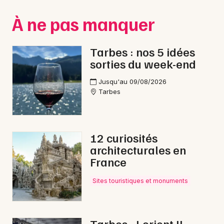
Montpellier
À ne pas manquer
Spectacles
Nantes
Concerts
Nice
Tarbes : nos 5 idées
sorties du week-end
Paris
Sports
Jusqu'au 09/08/2026
Strasbourg
Soirées
Tarbes
Toulouse
Sorties famille
Toutes les villes
12 curiosités
Expos
architecturales en
France
Sorties & loisirs
Sites touristiques et monuments
Bien-être dans les Hautes-Pyrénées
Bien-être en Midi-Pyrénées
Tarbes - Lorient II