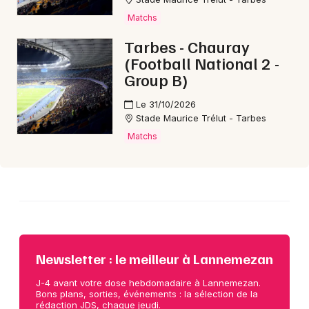
Matchs
Tarbes - Chauray
Choisir mes départements
(Football National 2 -
65 - Hautes-Pyrénées
Group B)
Le 31/10/2026
Mon email
Stade Maurice Trélut - Tarbes
Matchs
Je m'abonne
Newsletter : le meilleur à Lannemezan
J-4 avant votre dose hebdomadaire à Lannemezan.
Bons plans, sorties, événements : la sélection de la
rédaction JDS, chaque jeudi.