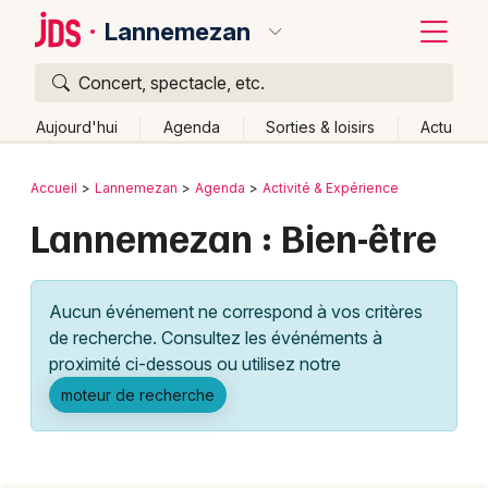
Lannemezan
Concert, spectacle, etc.
Quoi ?
Fermer
Aujourd'hui
Agenda
Sorties & loisirs
Actu
Où ?
Retour
Publier un événement
Accueil
Lannemezan
Agenda
Activité & Expérience
Lannemezan et alentours
Hautes-Pyrénées (65)
Lannemezan : Bien-être
Bordeaux
Midi-Pyrénées
Partout
Près de moi
Changer de lieu
Colmar
Quand ?
Effacer les dates
Aucun événement ne correspond à vos critères
Lille
Grands événements
Aujourd'hui
Demain
Ce week-end
Autre
de recherche. Consultez les événéments à
Lyon
proximité ci-dessous ou utilisez notre
Activité & Expérience
moteur de recherche
Marseille
Manifestations
Mulhouse
Foires & salons