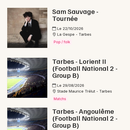
Pop / folk en Occitanie
Sam Sauvage -
Tournée
Le 22/10/2026
La Gespe - Tarbes
Newsletter des sorties
Pop / folk
Artistes en tournée
Tarbes - Lorient II
(Football National 2 -
Actus à Lannemezan
Group B)
Magazine à Lannemezan
Le 29/08/2026
Stade Maurice Trélut - Tarbes
Matchs
Tarbes - Angoulême
(Football National 2 -
Group B)