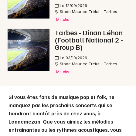
Le 12/09/2026
Stade Maurice Trélut - Tarbes
Matchs
Choisir mes départements
Tarbes - Dinan Léhon
65 - Hautes-Pyrénées
(Football National 2 -
Group B)
Mon email
Le 03/10/2026
Stade Maurice Trélut - Tarbes
Je m'abonne
Matchs
Si vous êtes fans de musique pop et folk, ne
manquez pas les prochains concerts qui se
tiendront bientôt près de chez vous, à
Lannemezan
. Que vous aimiez les mélodies
entraînantes ou les rythmes acoustiques, vous