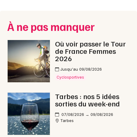
Montpellier
Spectacles
Nantes
À ne pas manquer
Concerts
Nice
Paris
Sports
Où voir passer le Tour
de France Femmes
Strasbourg
Soirées
2026
Toulouse
Jusqu'au 09/08/2026
Sorties famille
Toutes les villes
Cyclosportives
Expos
Tarbes : nos 5 idées
Sorties & loisirs
sorties du week-end
Pop / folk dans les Hautes-Pyrénées
07/08/2026 → 09/08/2026
Tarbes
Pop / folk en Midi-Pyrénées