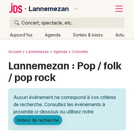
Lannemezan
Concert, spectacle, etc.
Quoi ?
Fermer
Aujourd'hui
Agenda
Sorties & loisirs
Actu
Où ?
Retour
Publier un événement
Accueil
Lannemezan
Agenda
Concerts
Lannemezan et alentours
Hautes-Pyrénées (65)
Lannemezan : Pop / folk
Bordeaux
Midi-Pyrénées
Partout
Près de moi
Changer de lieu
/ pop rock
Colmar
Quand ?
Effacer les dates
Lille
Grands événements
Aujourd'hui
Demain
Ce week-end
Autre
Aucun événement ne correspond à vos critères
Lyon
Activité & Expérience
de recherche. Consultez les événéments à
proximité ci-dessous ou utilisez notre
Marseille
Manifestations
moteur de recherche
Mulhouse
Foires & salons