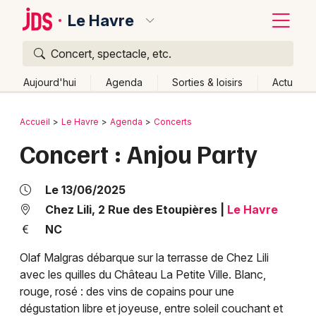
Le Havre
Concert, spectacle, etc.
Quoi ?
Fermer
Aujourd'hui
Agenda
Sorties & loisirs
Actu
Où ?
Retour
Publier un événement
Accueil
Le Havre
Agenda
Concerts
Le Havre et alentours
Seine-Maritime (76)
Concert : Anjou Party
Bordeaux
Haute-Normandie
Partout
Près de moi
Changer de lieu
Colmar
Le 13/06/2025
Quand ?
Effacer les dates
Lille
Grands événements
Chez Lili, 2 Rue des Etoupières
|
Le Havre
Aujourd'hui
Demain
Ce week-end
Autre
NC
Lyon
Activité & Expérience
Olaf Malgras débarque sur la terrasse de Chez Lili
Marseille
avec les quilles du Château La Petite Ville. Blanc,
Manifestations
rouge, rosé : des vins de copains pour une
Mulhouse
dégustation libre et joyeuse, entre soleil couchant et
Foires & salons