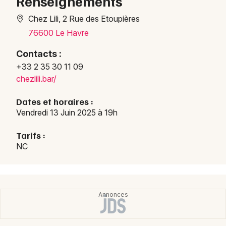
Renseignements
Concerts en Normandie
Chez Lili, 2 Rue des Etoupières
76600 Le Havre
Contacts :
+33 2 35 30 11 09
Newsletter des sorties
chezlili.bar/
Artistes en tournée
Dates et horaires :
Vendredi 13 Juin 2025 à 19h
Actus au Havre
Tarifs :
NC
Magazine au Havre