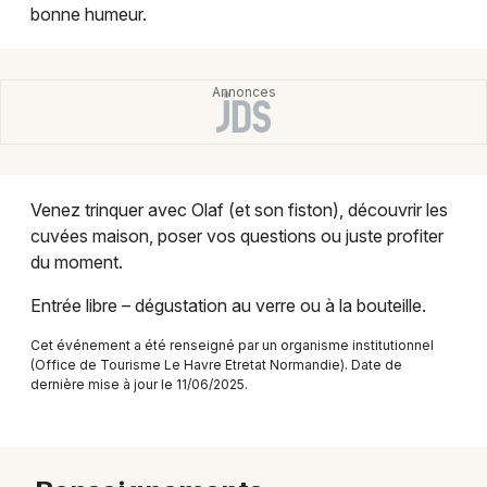
Montpellier
bonne humeur.
Spectacles
Nantes
Concerts
Nice
Paris
Sports
Strasbourg
Soirées
Venez trinquer avec Olaf (et son fiston), découvrir les
Toulouse
cuvées maison, poser vos questions ou juste profiter
Sorties famille
du moment.
Toutes les villes
Expos
Entrée libre – dégustation au verre ou à la bouteille.
Cet événement a été renseigné par un organisme institutionnel
Sorties & loisirs
(Office de Tourisme Le Havre Etretat Normandie). Date de
dernière mise à jour le 11/06/2025.
Concerts dans la Seine-Maritime
Concerts en Haute-Normandie