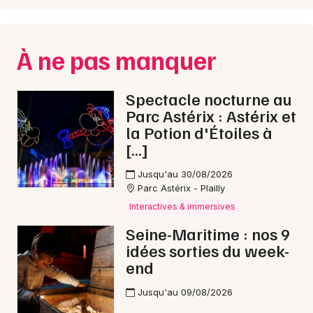
Choisir mes départements
À ne pas manquer
76 - Seine-Maritime
Spectacle nocturne au
Mon email
Parc Astérix : Astérix et
la Potion d'Étoiles à
[…]
Je m'abonne
Jusqu'au 30/08/2026
Parc Astérix - Plailly
Interactives & immersives
Seine-Maritime : nos 9
idées sorties du week-
end
Jusqu'au 09/08/2026