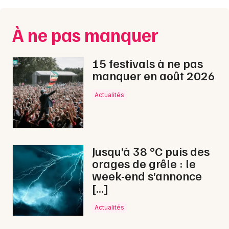
Montpellier
Spectacles
Nantes
À ne pas manquer
Concerts
Nice
15 festivals à ne pas
Paris
Sports
manquer en août 2026
Strasbourg
Soirées
Actualités
Toulouse
Sorties famille
Toutes les villes
Expos
Jusqu’à 38 °C puis des
orages de grêle : le
Sorties & loisirs
week-end s’annonce
[…]
Foires dans les Vosges
Actualités
Foires en Lorraine