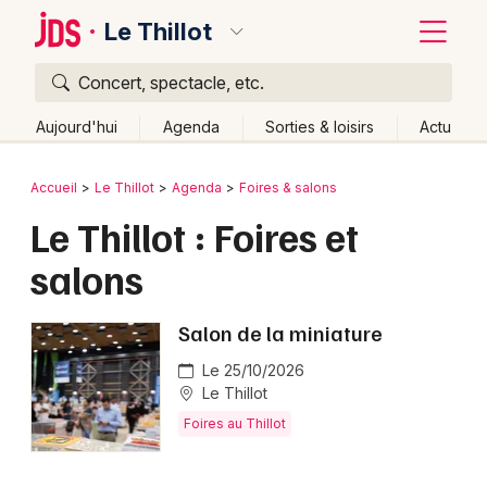
Le Thillot
Concert, spectacle, etc.
Quoi ?
Fermer
Aujourd'hui
Agenda
Sorties & loisirs
Actu
Où ?
Retour
Publier un événement
Accueil
Le Thillot
Agenda
Foires & salons
Le Thillot et alentours
Vosges (88)
Lorraine
Partout
Le Thillot : Foires et
Bordeaux
Près de moi
Changer de lieu
salons
Colmar
Quand ?
Effacer les dates
Lille
Grands événements
Aujourd'hui
Demain
Ce week-end
Autre
Salon de la miniature
Lyon
Le 25/10/2026
Activité & Expérience
Le Thillot
Marseille
Manifestations
Foires au Thillot
Mulhouse
Foires & salons