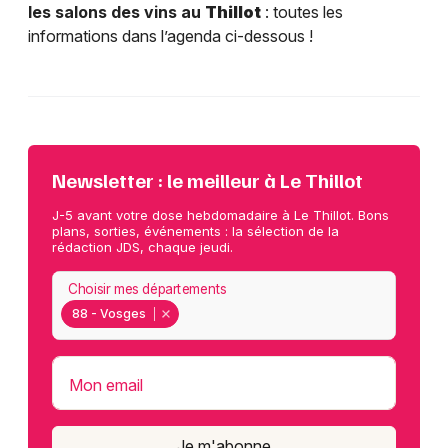
les salons des vins au
Thillot
: toutes les
informations dans l’agenda ci-dessous !
Newsletter : le meilleur à Le Thillot
J-5 avant votre dose hebdomadaire à Le Thillot. Bons
plans, sorties, événements : la sélection de la
rédaction JDS, chaque jeudi.
Choisir mes départements
88 - Vosges
Mon email
Je m'abonne