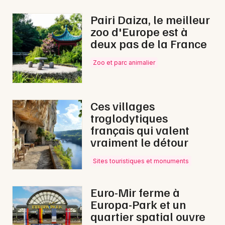
Ateliers dans le Grand Est
Pairi Daiza, le meilleur
zoo d'Europe est à
deux pas de la France
Zoo et parc animalier
Newsletter des sorties
Artistes en tournée
Ces villages
troglodytiques
Actus au Thillot
français qui valent
vraiment le détour
Magazine au Thillot
Sites touristiques et monuments
Euro-Mir ferme à
Europa-Park et un
quartier spatial ouvre