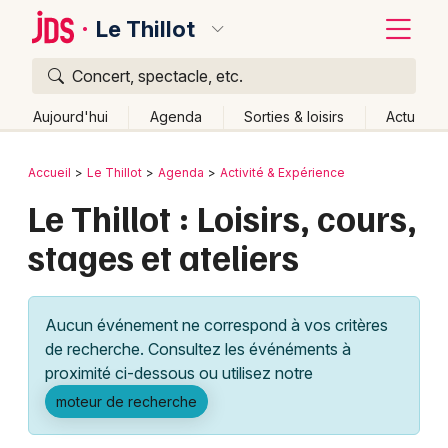
Le Thillot
Concert, spectacle, etc.
Quoi ?
Fermer
Aujourd'hui
Agenda
Sorties & loisirs
Actu
Où ?
Retour
Publier un événement
Accueil
Le Thillot
Agenda
Activité & Expérience
Le Thillot et alentours
Vosges (88)
Lorraine
Partout
Le Thillot : Loisirs, cours,
Bordeaux
Près de moi
Changer de lieu
stages et ateliers
Colmar
Quand ?
Effacer les dates
Lille
Grands événements
Aujourd'hui
Demain
Ce week-end
Autre
Aucun événement ne correspond à vos critères
Lyon
Activité & Expérience
de recherche. Consultez les événéments à
proximité ci-dessous ou utilisez notre
Marseille
Manifestations
moteur de recherche
Mulhouse
Foires & salons