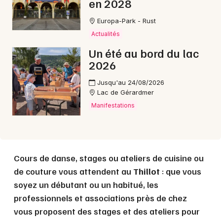
en 2028
Europa-Park - Rust
Choisir mes départements
Actualités
88 - Vosges
Un été au bord du lac
2026
Mon email
Jusqu'au 24/08/2026
Lac de Gérardmer
Je m'abonne
Manifestations
Cours de danse, stages ou ateliers de cuisine ou
de couture vous attendent au
Thillot
: que vous
soyez un débutant ou un habitué, les
professionnels et associations près de chez
vous proposent des stages et des ateliers pour