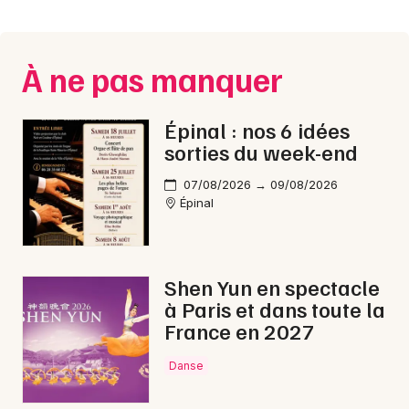
Montpellier
Spectacles
Nantes
À ne pas manquer
Concerts
Nice
Paris
Sports
Épinal : nos 6 idées
sorties du week-end
Strasbourg
Soirées
07/08/2026 → 09/08/2026
Toulouse
Épinal
Sorties famille
Toutes les villes
Expos
Shen Yun en spectacle
Sorties & loisirs
à Paris et dans toute la
France en 2027
Ateliers dans les Vosges
Danse
Ateliers en Lorraine