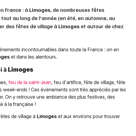
en France : à
Limoges
, de nombreuses fêtes
 tout au long de l'année (en été, en automne, au
er des fêtes de village à
Limoges
et autour de chez
événements incontournables dans toute la France : on en
oges
et dans les alentours.
i à
Limoges
rues,
feu de la saint-Jean
, feu d'artifice, fête de village, fête
r vos week-ends ! Ces évènements sont très appréciés par les
ster. On y retrouve une ambiance des plus festives, des
é à la française !
êtes de village à
Limoges
et aux environs pour trouver