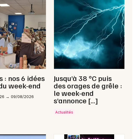
Newsletter des sorties
Artistes en tournée
Actus à Limoges
 : nos 6 idées
Jusqu’à 38 °C puis
Magazine à Limoges
 du week-end
des orages de grêle :
le week-end
26 → 09/08/2026
s’annonce […]
Actualités