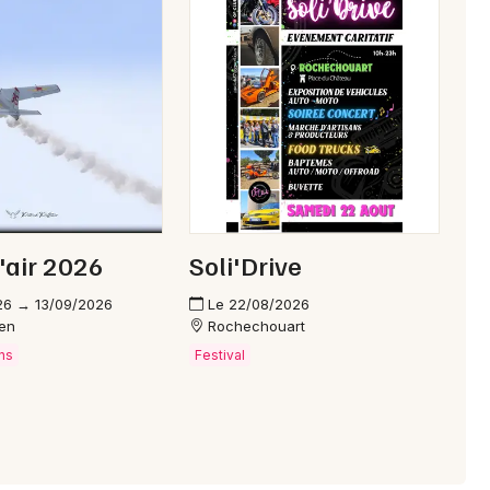
Choisir mes départements
87 - Haute-Vienne
Mon email
Je m'abonne
'air 2026
Soli'Drive
26 → 13/09/2026
Le 22/08/2026
ien
Rochechouart
ns
Festival