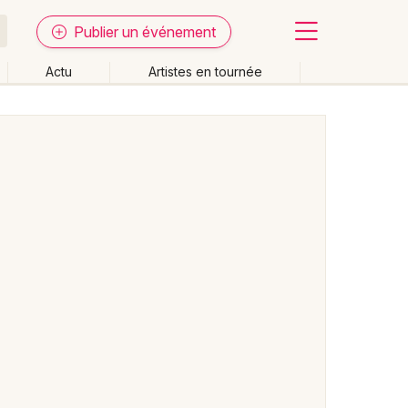
Publier un événement
Actu
Artistes en tournée
Fermer
Effacer les dates
week-end
Autre