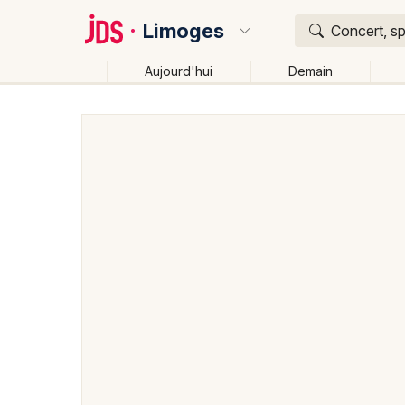
Limoges
Concert, sp
Aujourd'hui
Demain
Quoi ?
Où ?
Limoges et alentours
Haute-Vienne (87)
Limousi
Changer de lieu