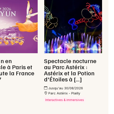
Choisir mes départements
87 - Haute-Vienne
Mon email
Je m'abonne
un en
Spectacle nocturne
le à Paris et
au Parc Astérix :
ute la France
Astérix et la Potion
7
d'Étoiles à […]
Jusqu'au 30/08/2026
Parc Astérix - Plailly
Interactives & immersives