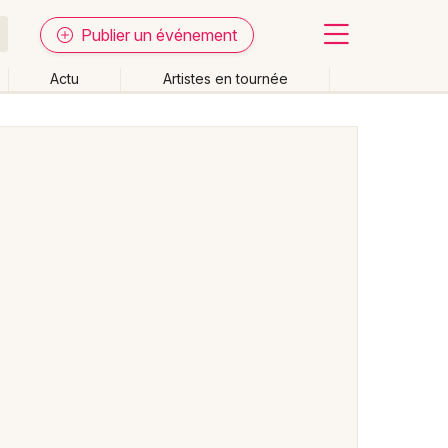
Publier un événement
Actu
Artistes en tournée
Fermer
Effacer les dates
week-end
Autre