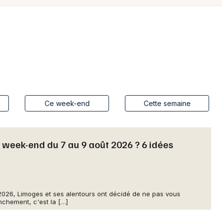
Spectacles
Mulhouse
Concerts
Montpellier
Nantes
Sports
Nice
Soirées
Paris
Sorties famille
Ce week-end
Cette semaine
Strasbourg
Expos
Toulouse
 week-end du 7 au 9 août 2026 ? 6 idées
Sorties & loisirs
Toutes les villes
Aujourd'hui dans la Haute-Vienne
Aujourd'hui en Limousin
026, Limoges et ses alentours ont décidé de ne pas vous
nchement, c'est la […]
Aujourd'hui en Nouvelle-Aquitaine