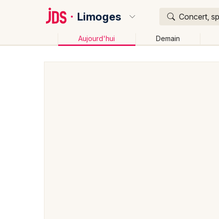
Limoges
Concert, sp
Aujourd'hui
Demain
Quoi ?
Où ?
Limoges et alentours
Haute-Vienne (87)
Limousi
Changer de lieu