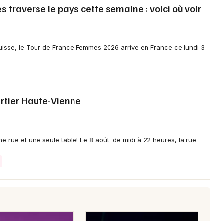
traverse le pays cette semaine : voici où voir
isse, le Tour de France Femmes 2026 arrive en France ce lundi 3
Newsletter des sorties
Artistes en tournée
rtier Haute-Vienne
Actus à Limoges
Magazine à Limoges
 rue et une seule table! Le 8 août, de midi à 22 heures, la rue