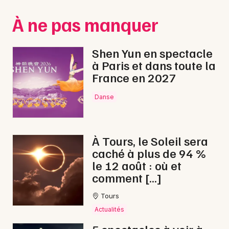
Montpellier
À ne pas manquer
Spectacles
Nantes
Concerts
Nice
Shen Yun en spectacle
à Paris et dans toute la
Paris
Sports
France en 2027
Strasbourg
Soirées
Danse
Toulouse
Sorties famille
Toutes les villes
À Tours, le Soleil sera
Expos
caché à plus de 94 %
le 12 août : où et
Sorties & loisirs
comment […]
Gastronomie en Indre-et-Loire
Tours
Actualités
Gastronomie dans le Centre