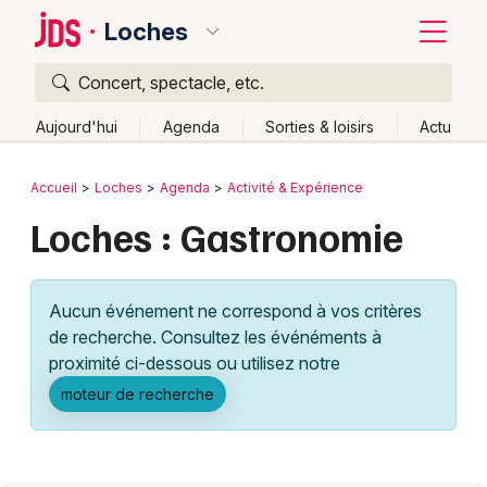
Loches
Concert, spectacle, etc.
Quoi ?
Fermer
Aujourd'hui
Agenda
Sorties & loisirs
Actu
Où ?
Retour
Publier un événement
Accueil
Loches
Agenda
Activité & Expérience
Loches et alentours
Indre-et-Loire (37)
Centre
Loches : Gastronomie
Bordeaux
Partout
Près de moi
Changer de lieu
Colmar
Quand ?
Effacer les dates
Aucun événement ne correspond à vos critères
Lille
Grands événements
Aujourd'hui
Demain
Ce week-end
Autre
de recherche. Consultez les événéments à
Lyon
proximité ci-dessous ou utilisez notre
Activité & Expérience
moteur de recherche
Marseille
Manifestations
Mulhouse
Foires & salons