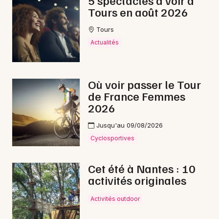
5 spectacles à voir à
Tours en août 2026
Gastronomie dans le Centre-Val de Loire
Tours
Actualités
Newsletter des sorties
Où voir passer le Tour
de France Femmes
Artistes en tournée
2026
Actus à Loches
Jusqu'au 09/08/2026
Cyclosportives
Magazine à Loches
Cet été à Nantes : 10
activités originales
Activités outdoor