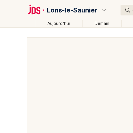
Lons-le-Saunier
Aujourd'hui
Demain
Quoi ?
Où ?
Lons-le-Saunier et alentours
Jura (39)
Franche-
Près de moi
Changer de lieu