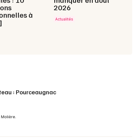
ions
2026
onnelles à
Actualités
]
éteau : Pourceaugnac
Molière.