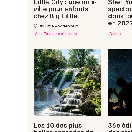
Little City : une mini-
Shen Y
ville pour enfants
spectac
chez Big Little
dans to
en 202
Big Little - Wittenheim
Actu Tourisme et Loisirs
Danse
Les 10 des plus
36e édi
belles cascades de
des étoi