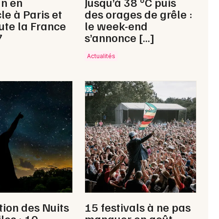
un en
Jusqu’à 38 °C puis
le à Paris et
des orages de grêle :
ute la France
le week-end
7
s’annonce […]
Actualités
tion des Nuits
15 festivals à ne pas
les : 10
manquer en août