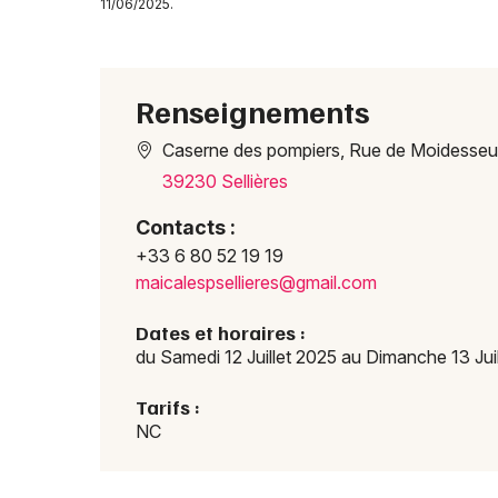
11/06/2025.
Renseignements
Caserne des pompiers, Rue de Moidesseu
39230 Sellières
Contacts :
+33 6 80 52 19 19
maica
lesps
ellie
res@g
mail.
com
Dates et horaires :
du Samedi 12 Juillet 2025 au Dimanche 13 Jui
Tarifs :
NC