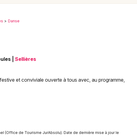
Spectacles
Mulhouse
Concerts
Montpellier
es
Danse
Nantes
Sports
Nice
Soirées
Paris
eules
|
Sellières
Sorties famille
Strasbourg
Expos
Toulouse
festive et conviviale ouverte à tous avec, au programme,
Sorties & loisirs
Toutes les villes
Danse dans le Jura
Danse en Franche-Comté
Danse en Bourgogne-Franche-Comté
el (Office de Tourisme JurAbsolu). Date de dernière mise à jour le