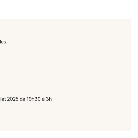
Newsletter des sorties
les
Artistes en tournée
Actus à Lons-le-Saunier
Magazine à Lons-le-Saunier
llet 2025 de 19h30 à 3h