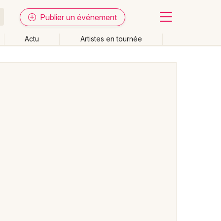
Publier un événement
Actu
Artistes en tournée
Fermer
Effacer les dates
week-end
Autre