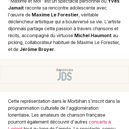
"Maxime et Moi" est un spectacle personnel où
Yves
Jamait
raconte sa rencontre adolescente avec
l'œuvre de
Maxime Le Forestier
, véritable
déclencheur artistique qui a bouleversé sa vie. L'artiste
Newsletter des sorties
dijonnais partage cette passion à travers chansons et
récits, accompagné du virtuose
Michel Haumont
au
Artistes en tournée
picking, collaborateur habituel de Maxime Le Forestier,
et de
Jérôme Broyer
.
Actus à Lorient
Magazine à Lorient
Cette représentation dans le Morbihan s'inscrit dans la
programmation culturelle de l'agglomération
lorientaise. Les amateurs de chanson française
pourront également découvrir d'autres
concerts à
Lorient
tout au long de l'année. Le spectacle, conçu