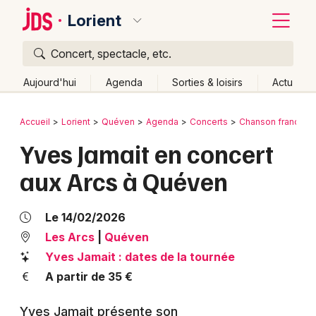
Lorient
Concert, spectacle, etc.
Quoi ?
Fermer
Aujourd'hui
Agenda
Sorties & loisirs
Actu
Où ?
Retour
Publier un événement
Accueil
Lorient
Quéven
Agenda
Concerts
Chanson français
Lorient et alentours
Morbihan (56)
Bretagne
Yves Jamait en concert
Bordeaux
Partout
Près de moi
Changer de lieu
aux Arcs à Quéven
Colmar
Quand ?
Effacer les dates
Lille
Grands événements
Aujourd'hui
Demain
Ce week-end
Autre
Le 14/02/2026
Lyon
Les Arcs
|
Quéven
Activité & Expérience
Yves Jamait : dates de la tournée
Marseille
Manifestations
A partir de 35 €
Mulhouse
Foires & salons
Yves Jamait présente son