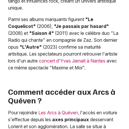
tango et influences rock, créant un univers artistique
unique.
Parmi ses albums marquants figurent
"Le
Coquelicot"
(2006),
"Je passais par hasard"
(2008) et
"Saison 4"
(2011) avec le célèbre duo "La
Radio qui chante" en compagnie de Zaz. Son dernier
opus
"L'Autre"
(2023) confirme sa maturité
artistique. Les spectateurs pourront retrouver l'artiste
lors d'un autre
concert d'Yves Jamait à Nantes
avec
ce même spectacle "Maxime et Moi".
Comment accéder aux Arcs à
Quéven ?
Pour rejoindre
Les Arcs à Quéven
, l'accès en voiture
s'effectue depuis les
axes principaux
desservant
Lorient et son agglomération. La salle se situe à