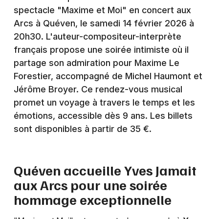
Montpellier
spectacle "Maxime et Moi" en concert aux
Spectacles
Arcs à Quéven, le samedi 14 février 2026 à
Nantes
20h30. L'auteur-compositeur-interprète
Concerts
Nice
français propose une soirée intimiste où il
partage son admiration pour Maxime Le
Paris
Sports
Forestier, accompagné de Michel Haumont et
Strasbourg
Jérôme Broyer. Ce rendez-vous musical
Soirées
promet un voyage à travers le temps et les
Toulouse
Sorties famille
émotions, accessible dès 9 ans. Les billets
Toutes les villes
sont disponibles à partir de 35 €.
Expos
Sorties & loisirs
Quéven accueille Yves Jamait
aux Arcs pour une soirée
Chanson française dans le Morbihan
hommage exceptionnelle
Chanson française en Bretagne