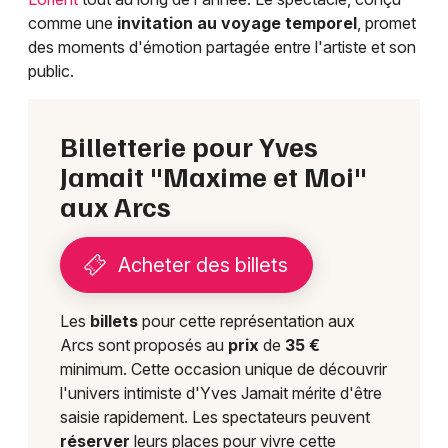
Choisir mes départements
comme une
invitation au voyage temporel
, promet
56 - Morbihan
des moments d'émotion partagée entre l'artiste et son
public.
Mon email
Billetterie pour Yves
Je m'abonne
Jamait "Maxime et Moi"
aux Arcs
Acheter des billets
Les
billets
pour cette représentation aux
Arcs sont proposés au
prix
de
35 €
minimum. Cette occasion unique de découvrir
l'univers intimiste d'Yves Jamait mérite d'être
saisie rapidement. Les spectateurs peuvent
réserver
leurs places pour vivre cette