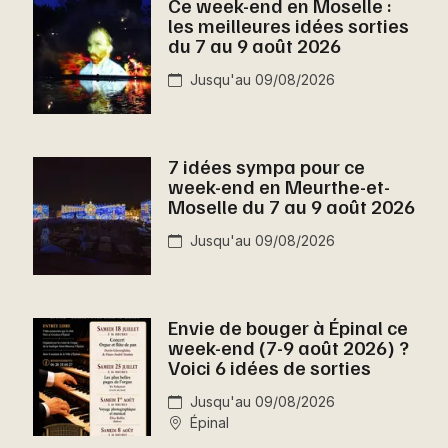
Ce week-end en Moselle :
Montpellier
les meilleures idées sorties
Spectacles
du 7 au 9 août 2026
Nantes
Jusqu'au 09/08/2026
Concerts
Nice
Paris
Sports
7 idées sympa pour ce
Strasbourg
week-end en Meurthe-et-
Soirées
Moselle du 7 au 9 août 2026
Toulouse
Sorties famille
Jusqu'au 09/08/2026
Toutes les villes
Expos
Envie de bouger à Épinal ce
Sorties & loisirs
week-end (7-9 août 2026) ?
Voici 6 idées de sorties
Aujourd'hui dans le Grand Est
Jusqu'au 09/08/2026
Épinal