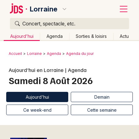
Lorraine
Concert, spectacle, etc.
Quoi ?
Fermer
Aujourd'hui
Agenda
Sorties & loisirs
Actu
Où ?
Retour
Publier un événement
Accueil
Lorraine
Agenda
Agenda du jour
Lorraine
Partout
Près de moi
Changer de lieu
Bordeaux
Aujourd'hui en Lorraine | Agenda
Quand ?
Effacer les dates
Samedi 8 Août 2026
Colmar
Aujourd'hui
Demain
Ce week-end
Autre
Lille
Grands événements
Aujourd'hui
Demain
Lyon
Activité & Expérience
Ce week-end
Cette semaine
Marseille
Manifestations
Mulhouse
Foires & salons