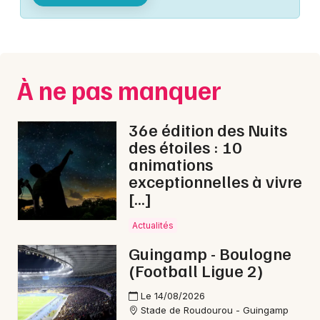
Montpellier
Spectacles
Nantes
Concerts
Nice
À ne pas manquer
Paris
Sports
Strasbourg
36e édition des Nuits
Soirées
des étoiles : 10
Toulouse
animations
Sorties famille
exceptionnelles à vivre
Toutes les villes
[…]
Expos
Actualités
Sorties & loisirs
Guingamp - Boulogne
(Football Ligue 2)
Interactives & immersives dans les Côtes
d'Armor
Le 14/08/2026
Stade de Roudourou - Guingamp