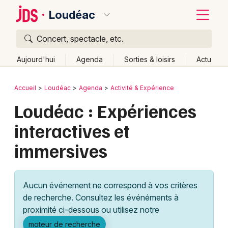
Loudéac
Concert, spectacle, etc.
Quoi ?
Fermer
Aujourd'hui
Agenda
Sorties & loisirs
Actu
Où ?
Retour
Publier un événement
Accueil
Loudéac
Agenda
Activité & Expérience
Loudéac et alentours
Côtes d'Armor (22)
Bretagne
Loudéac : Expériences
Bordeaux
Partout
Près de moi
Changer de lieu
interactives et
Colmar
Quand ?
Effacer les dates
immersives
Lille
Grands événements
Aujourd'hui
Demain
Ce week-end
Autre
Lyon
Activité & Expérience
Aucun événement ne correspond à vos critères
Marseille
de recherche. Consultez les événéments à
Manifestations
proximité ci-dessous ou utilisez notre
Mulhouse
Foires & salons
moteur de recherche