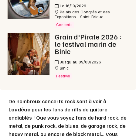
Choisir mes départements
Le 16/10/2026
22 - Côtes d'Armor
Palais des Congrès et des
Expositions - Saint-Brieuc
Concerts
Mon email
Grain d'Pirate 2026 :
le festival marin de
Je m'abonne
Binic
Jusqu'au 09/08/2026
Binic
Festival
De nombreux concerts rock sont à voir à
Loudéac
pour les fans de riffs de guitare
endiablés ! Que vous soyez fans de hard rock, de
metal, de punk rock, de blues, de garage rock, de
heavy metal, ou encore de black metal... Vous