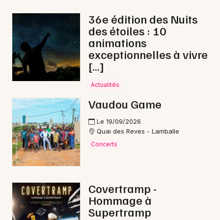
36e édition des Nuits
des étoiles : 10
animations
Newsletter des sorties
exceptionnelles à vivre
[…]
Artistes en tournée
Actualités
Actus à Loudéac
Vaudou Game
Magazine à Loudéac
Le 19/09/2026
Quai des Reves - Lamballe
Concerts
Covertramp -
Hommage à
Supertramp