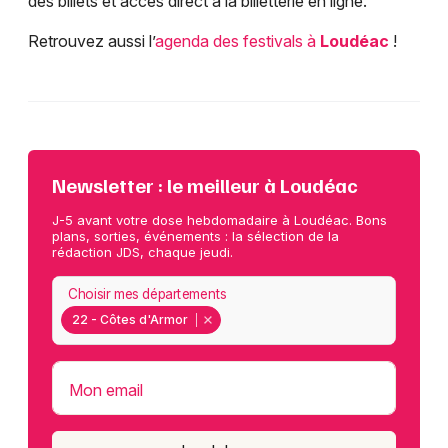
des billets et accès direct à la billetterie en ligne.
Retrouvez aussi l’
agenda des festivals à
Loudéac
!
Newsletter : le meilleur à Loudéac
J-5 avant votre dose hebdomadaire à Loudéac. Bons
plans, sorties, événements : la sélection de la
rédaction JDS, chaque jeudi.
Choisir mes départements
22 - Côtes d'Armor
Mon email