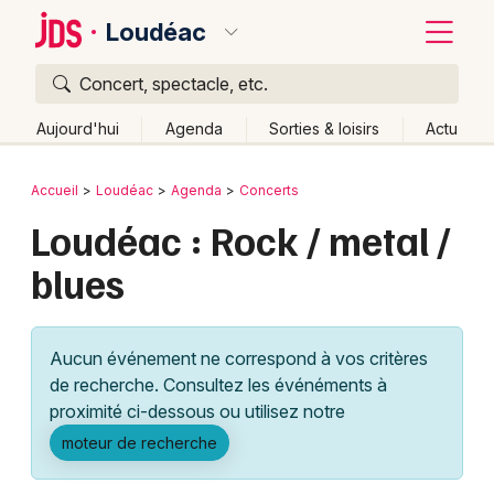
Loudéac
Concert, spectacle, etc.
Quoi ?
Fermer
Aujourd'hui
Agenda
Sorties & loisirs
Actu
Où ?
Retour
Publier un événement
Accueil
Loudéac
Agenda
Concerts
Loudéac et alentours
Côtes d'Armor (22)
Bretagne
Loudéac : Rock / metal /
Bordeaux
Partout
Près de moi
Changer de lieu
blues
Colmar
Quand ?
Effacer les dates
Lille
Grands événements
Aujourd'hui
Demain
Ce week-end
Autre
Aucun événement ne correspond à vos critères
Lyon
Activité & Expérience
de recherche. Consultez les événéments à
proximité ci-dessous ou utilisez notre
Marseille
Manifestations
moteur de recherche
Mulhouse
Foires & salons