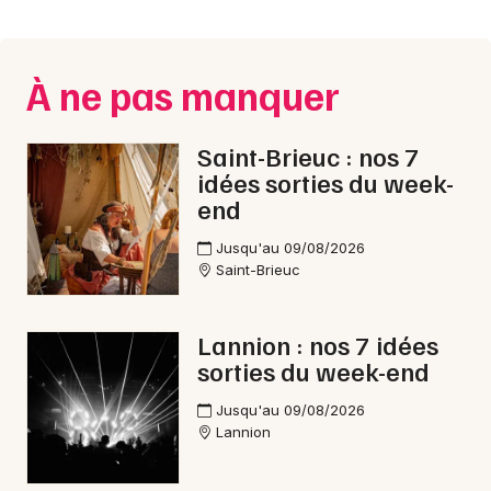
Montpellier
Spectacles
Nantes
À ne pas manquer
Concerts
Nice
Paris
Sports
Saint-Brieuc : nos 7
idées sorties du week-
Strasbourg
Soirées
end
Toulouse
Jusqu'au 09/08/2026
Sorties famille
Saint-Brieuc
Toutes les villes
Expos
Lannion : nos 7 idées
Sorties & loisirs
sorties du week-end
Rock / metal dans les Côtes d'Armor
Jusqu'au 09/08/2026
Lannion
Rock / metal en Bretagne