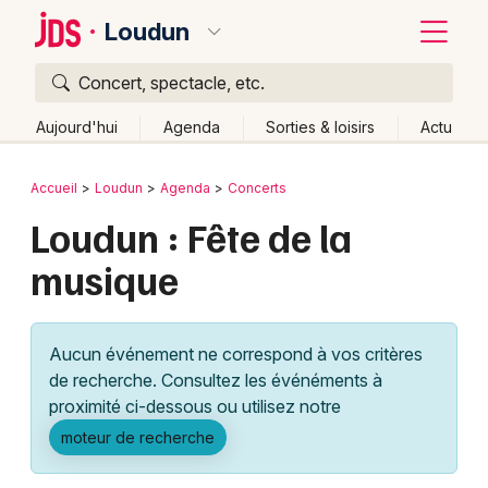
Loudun
Concert, spectacle, etc.
Quoi ?
Fermer
Aujourd'hui
Agenda
Sorties & loisirs
Actu
Où ?
Retour
Publier un événement
Accueil
Loudun
Agenda
Concerts
Loudun et alentours
Vienne (86)
Poitou-Charente
Loudun : Fête de la
Bordeaux
Partout
Près de moi
Changer de lieu
musique
Colmar
Quand ?
Effacer les dates
Lille
Grands événements
Aujourd'hui
Demain
Ce week-end
Autre
Aucun événement ne correspond à vos critères
Lyon
Activité & Expérience
de recherche. Consultez les événéments à
proximité ci-dessous ou utilisez notre
Marseille
Manifestations
moteur de recherche
Mulhouse
Foires & salons