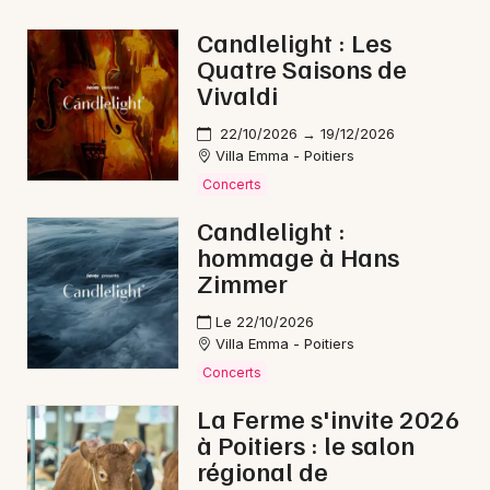
Fête de la musique en Nouvelle-Aquitaine
Candlelight : Les
Quatre Saisons de
Vivaldi
22/10/2026 → 19/12/2026
Villa Emma - Poitiers
Newsletter des sorties
Concerts
Artistes en tournée
Candlelight :
hommage à Hans
Actus à Loudun
Zimmer
Magazine à Loudun
Le 22/10/2026
Villa Emma - Poitiers
Concerts
La Ferme s'invite 2026
à Poitiers : le salon
régional de