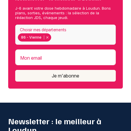
J-6 avant votre dose hebdomadaire à Loudun. Bons
plans, sorties, événements : la sélection de la
rédaction JDS, chaque jeudi.
Choisir mes départements
86 - Vienne
Mon email
Je m'abonne
Newsletter : le meilleur à
Loudun