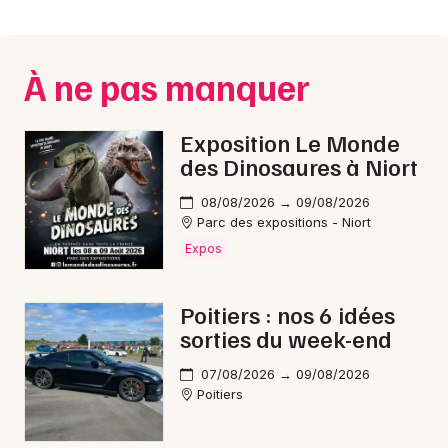
Montpellier
Spectacles
Nantes
À ne pas manquer
Concerts
Nice
Paris
Sports
Exposition Le Monde
des Dinosaures à Niort
Strasbourg
Soirées
08/08/2026 → 09/08/2026
Toulouse
Parc des expositions - Niort
Sorties famille
Expos
Toutes les villes
Expos
Poitiers : nos 6 idées
Sorties & loisirs
sorties du week-end
Fête de la musique dans la Vienne
07/08/2026 → 09/08/2026
Poitiers
Fête de la musique en Poitou-Charente