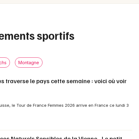
Spectacles
Mulhouse
Concerts
Montpellier
Nantes
Sports
ements sportifs
Nice
Soirées
Paris
Sorties famille
chs
Montagne
Strasbourg
Expos
traverse le pays cette semaine : voici où voir
Toulouse
Sorties & loisirs
Toutes les villes
Sports dans la Vienne
isse, le Tour de France Femmes 2026 arrive en France ce lundi 3
Sports en Poitou-Charente
Sports en Nouvelle-Aquitaine
es Naturels Sensibles de la Vienne - Le petit