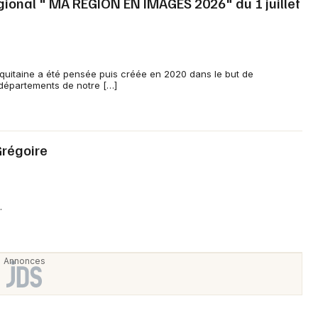
ional " MA REGION EN IMAGES 2026" du 1 juillet
Choisir mes départements
86 - Vienne
-Aquitaine a été pensée puis créée en 2020 dans le but de
 départements de notre […]
Mon email
Je m'abonne
Grégoire
.