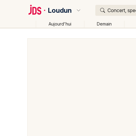
Loudun
Concert, spec
Aujourd'hui
Demain
Quoi ?
Où ?
Loudun et alentours
Vienne (86)
Poitou-Charent
Changer de lieu