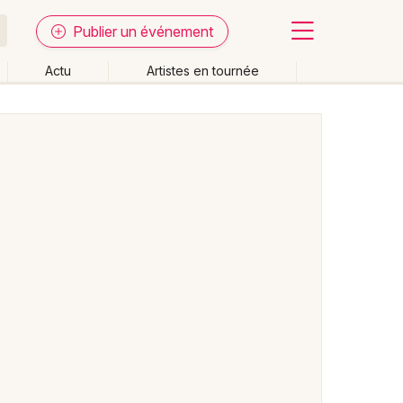
Publier un événement
Actu
Artistes en tournée
Fermer
Effacer les dates
week-end
Autre