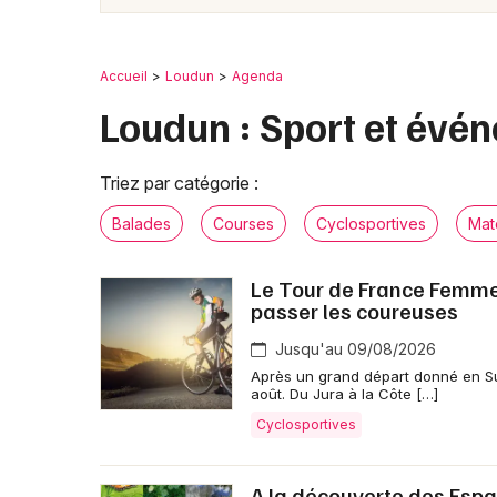
Accueil
Loudun
Agenda
Loudun : Sport et évén
Triez par catégorie :
Balades
Courses
Cyclosportives
Mat
Le Tour de France Femmes 
passer les coureuses
Jusqu'au 09/08/2026
Après un grand départ donné en Su
août. Du Jura à la Côte […]
Cyclosportives
A la découverte des Espac