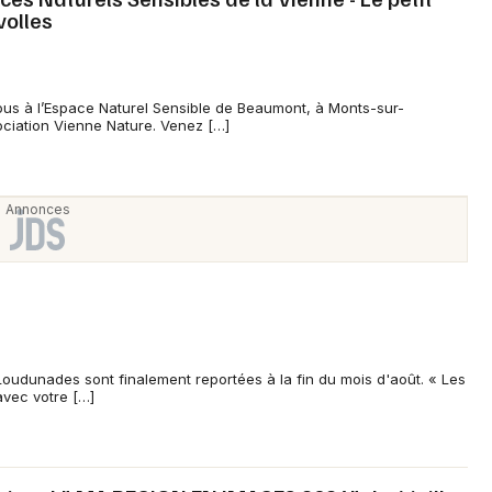
volles
us à l’Espace Naturel Sensible de Beaumont, à Monts-sur-
Newsletter des sorties
ociation Vienne Nature. Venez […]
Artistes en tournée
Actus à Loudun
Magazine à Loudun
s Loudunades sont finalement reportées à la fin du mois d'août. « Les
avec votre […]