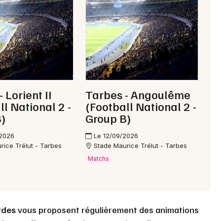
Choisir mes départements
65 - Hautes-Pyrénées
Mon email
 Lorient II
Tarbes - Angoulême
ll National 2 -
(Football National 2 -
)
Group B)
Je m'abonne
/2026
Le 12/09/2026
rice Trélut - Tarbes
Stade Maurice Trélut - Tarbes
Matchs
rdes
vous proposent régulièrement des animations