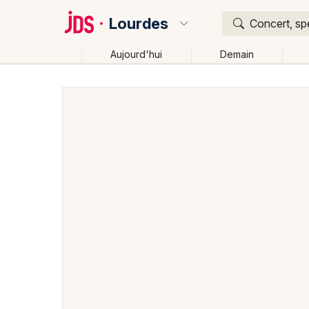
Lourdes
Concert, spe
Aujourd'hui
Demain
Quoi ?
Où ?
Lourdes et alentours
Hautes-Pyrénées (65)
Midi
Près de moi
Changer de lieu