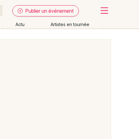
Publier un événement
Actu
Artistes en tournée
Fermer
Effacer les dates
week-end
Autre