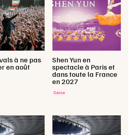
Animations commerciales en Occitanie
Newsletter des sorties
ivals à ne pas
Shen Yun en
Artistes en tournée
r en août
spectacle à Paris et
dans toute la France
Actus à Lourdes
en 2027
Magazine à Lourdes
Danse