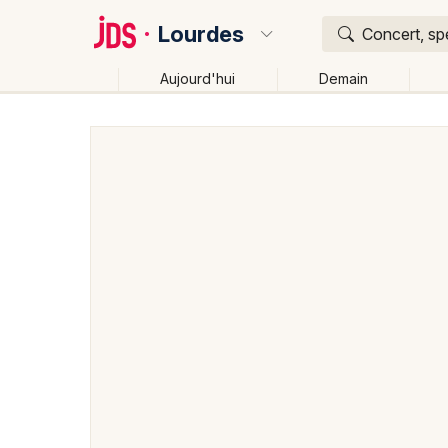
Lourdes
Concert, spe
Aujourd'hui
Demain
Quoi ?
Où ?
Lourdes et alentours
Hautes-Pyrénées (65)
Midi
Près de moi
Changer de lieu