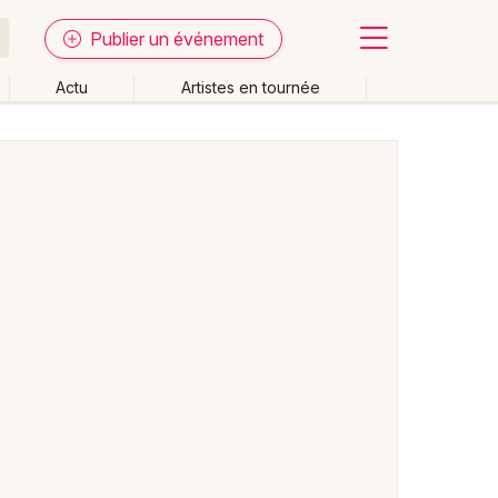
Publier un événement
Actu
Artistes en tournée
Fermer
Effacer les dates
week-end
Autre