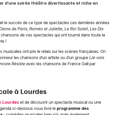
er d’une soirée théâtre divertissante et riche en
it le succès de ce type de spectacles ces dernières années
Dame de Paris
,
Roméo et Juliette
,
Le Roi Soleil
,
Les Dix
 chansons de ces spectacles qui ont tourné dans toute la
te !
musicales ont pris le relais sur les scènes françaises. On
onneur les chansons d’un artiste ou d’un groupe (
Je vais
encore
Résiste
avec les chansons de France Gall par
cale à
Lourdes
 à
Lourdes
et de découvrir un spectacle musical ou une
agenda ci-dessous vous livre le
programme des
us
: comédies musicales bien sûr, mais également