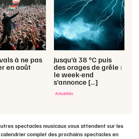
Choisir mes départements
65 - Hautes-Pyrénées
Mon email
ivals à ne pas
Jusqu’à 38 °C puis
r en août
des orages de grêle :
Je m'abonne
le week-end
s’annonce […]
Actualités
utres spectacles musicaux vous attendent sur les
 calendrier complet des prochains spectacles en