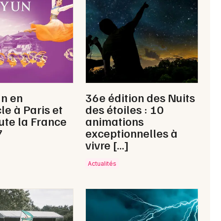
Spectacle musical en Occitanie
Newsletter des sorties
Artistes en tournée
un en
36e édition des Nuits
le à Paris et
des étoiles : 10
Actus à Lourdes
ute la France
animations
7
exceptionnelles à
Magazine à Lourdes
vivre […]
Actualités