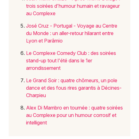
trois soirées d'humour humain et ravageur
au Complexe
Choisir mes départements
69 - Rhône
José Cruz - Portugal - Voyage au Centre
du Monde : un aller-retour hilarant entre
Lyon et Parâmio
Mon email
Le Complexe Comedy Club : des soirées
stand-up tout l'été dans le 1er
Je m'abonne
arrondissement
Le Grand Soir : quatre chômeurs, un pole
dance et des fous rires garantis à Décines-
Charpieu
Alex Di Mambro en tournée : quatre soirées
au Complexe pour un humour corrosif et
intelligent