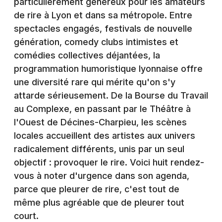
particulièrement généreux pour les amateurs
Montpellier
de rire à Lyon et dans sa métropole. Entre
Spectacles
Nantes
spectacles engagés, festivals de nouvelle
génération, comedy clubs intimistes et
Concerts
Nice
comédies collectives déjantées, la
Paris
Sports
programmation humoristique lyonnaise offre
une diversité rare qui mérite qu'on s'y
Strasbourg
Soirées
attarde sérieusement. De la Bourse du Travail
Toulouse
au Complexe, en passant par le Théâtre à
Sorties famille
l'Ouest de Décines-Charpieu, les scènes
Toutes les villes
locales accueillent des artistes aux univers
Expos
radicalement différents, unis par un seul
objectif : provoquer le rire. Voici huit rendez-
Sorties & loisirs
vous à noter d'urgence dans son agenda,
Actualités dans le Rhône
parce que pleurer de rire, c'est tout de
même plus agréable que de pleurer tout
Actualités en Rhône-Alpes
court.