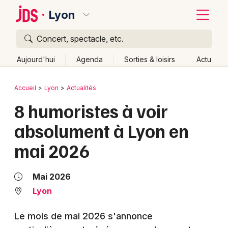
Lyon
Concert, spectacle, etc.
Quoi ?
Fermer
Aujourd'hui
Agenda
Sorties & loisirs
Actu
Où ?
Retour
Publier un événement
Accueil
Lyon
Actualités
Lyon et alentours
Rhône (69)
Rhône-Alpes
Partout
8 humoristes à voir
Bordeaux
Près de moi
Changer de lieu
absolument à Lyon en
Colmar
Quand ?
Effacer les dates
mai 2026
Lille
Grands événements
Aujourd'hui
Demain
Ce week-end
Autre
Lyon
Activité & Expérience
Mai 2026
Marseille
Lyon
Manifestations
Mulhouse
Le mois de mai 2026 s'annonce
Foires & salons