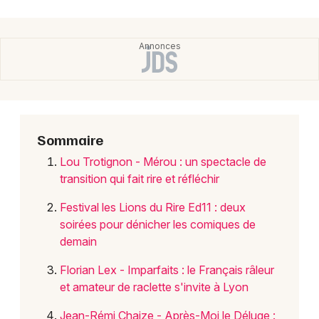
Actualités en Auvergne-Rhône-Alpes
Newsletter des sorties
Sommaire
Artistes en tournée
Lou Trotignon - Mérou : un spectacle de
Actus à Lyon
transition qui fait rire et réfléchir
Magazine à Lyon
Festival les Lions du Rire Ed11 : deux
soirées pour dénicher les comiques de
demain
Florian Lex - Imparfaits : le Français râleur
et amateur de raclette s'invite à Lyon
Jean-Rémi Chaize - Après-Moi le Déluge :