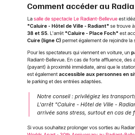
Comment accéder au Radiant
La
salle de spectacle Le Radiant-Bellevue
est idé
"Caluire - Hôtel de Ville - Radiant"
se trouve 
38 et S5
. L'arrêt
"Caluire - Place Foch"
est acc
Cuire (ligne C)
permet également de rejoindre la s
Pour les spectateurs qui viennent en voiture, un
p
Radiant-Bellevue. En cas de forte affluence, des al
(payant) à proximité immédiate, ainsi que le stati
est également
accessible aux personnes en si
le parking et des entrées adaptées.
Notre conseil : privilégiez les transp
L'arrêt "Caluire - Hôtel de Ville - Radi
arrivée sans stress, surtout en cas de f
Si vous souhaitez prolonger vos sorties au Radi
Worlds Apart - 30th Anniversary au Radiant-Bell