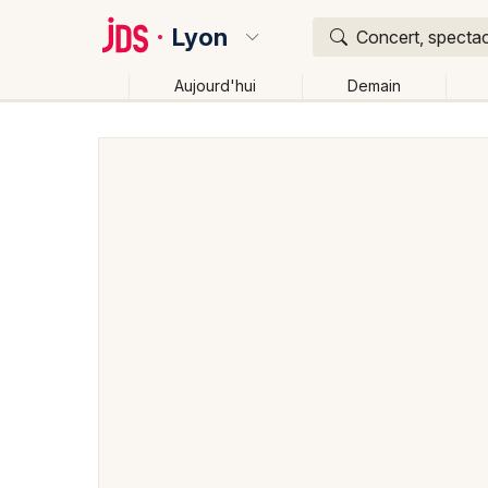
Lyon
Concert, spectac
Aujourd'hui
Demain
Quoi ?
Où ?
Lyon et alentours
Rhône (69)
Rhône-Alpes
Pa
Changer de lieu