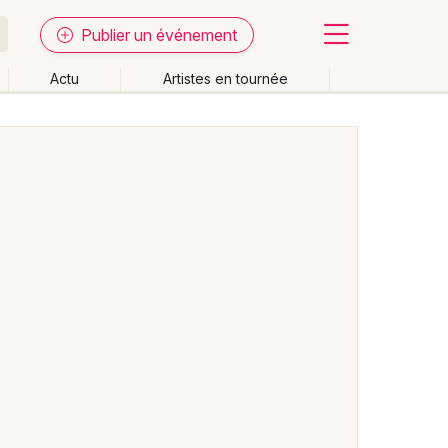
Publier un événement
Actu
Artistes en tournée
Fermer
Effacer les dates
week-end
Autre