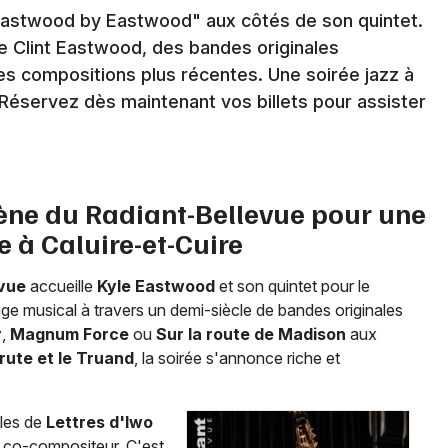
Eastwood by Eastwood" aux côtés de son quintet.
 Clint Eastwood, des bandes originales
es compositions plus récentes. Une soirée jazz à
Réservez dès maintenant vos billets pour assister
Newsletter des sorties
Artistes en tournée
Actus à Lyon
cène du Radiant-Bellevue pour une
 à Caluire-et-Cuire
Magazine à Lyon
evue
accueille
Kyle Eastwood
et son quintet pour le
ge musical à travers un demi-siècle de bandes originales
y
,
Magnum Force
ou
Sur la route de Madison
aux
Brute et le Truand
, la soirée s'annonce riche et
ales de
Lettres d'Iwo
 co-compositeur. C'est