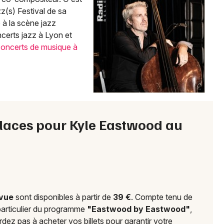
Choisir mes départements
z(s) Festival de sa
69 - Rhône
 à la scène jazz
certs jazz à Lyon et
oncerts de musique à
Mon email
Je m'abonne
s places pour Kyle Eastwood au
evue
sont disponibles à partir de
39 €
. Compte tenu de
 particulier du programme
"Eastwood by Eastwood"
,
rdez pas à acheter vos billets pour garantir votre