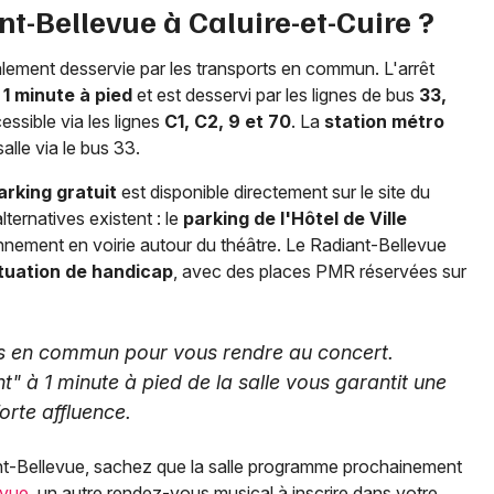
-Bellevue à Caluire-et-Cuire ?
alement desservie par les transports en commun. L'arrêt
à
1 minute à pied
et est desservi par les lignes de bus
33,
essible via les lignes
C1, C2, 9 et 70
. La
station métro
alle via le bus 33.
arking gratuit
est disponible directement sur le site du
ternatives existent : le
parking de l'Hôtel de Ville
onnement en voirie autour du théâtre. Le Radiant-Bellevue
tuation de handicap
, avec des places PMR réservées sur
orts en commun pour vous rendre au concert.
ant" à 1 minute à pied de la salle vous garantit une
orte affluence.
ant-Bellevue, sachez que la salle programme prochainement
evue
, un autre rendez-vous musical à inscrire dans votre