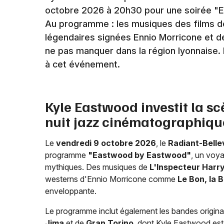
octobre 2026 à 20h30 pour une soirée "
Au programme : les musiques des films de
légendaires signées Ennio Morricone et d
ne pas manquer dans la région lyonnaise. 
à cet événement.
Kyle Eastwood investit la s
nuit jazz cinématographique
Le
vendredi 9 octobre 2026
, le
Radiant-Bell
programme
"Eastwood by Eastwood"
, un voya
mythiques. Des musiques de
L'Inspecteur Harr
westerns d'Ennio Morricone comme
Le Bon, la 
enveloppante.
Le programme inclut également les bandes origin
Jima
et de
Gran Torino
, dont Kyle Eastwood est