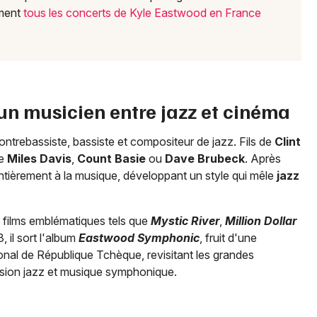
ement
tous les concerts de Kyle Eastwood en France
un musicien entre jazz et cinéma
ontrebassiste, bassiste et compositeur de jazz. Fils de
Clint
me
Miles Davis
,
Count Basie
ou
Dave Brubeck
. Après
entièrement à la musique, développant un style qui mêle
jazz
e films emblématiques tels que
Mystic River
,
Million Dollar
 il sort l'album
Eastwood Symphonic
, fruit d'une
ional de République Tchèque, revisitant les grandes
fusion jazz et musique symphonique.