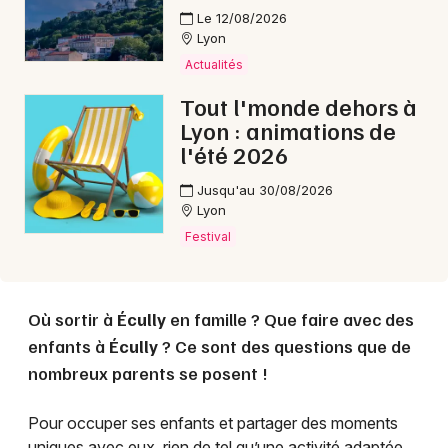
Le 12/08/2026
Lyon
Choisir mes départements
Actualités
69 - Rhône
Tout l'monde dehors à
Lyon : animations de
l'été 2026
Mon email
Jusqu'au 30/08/2026
Je m'abonne
Lyon
Festival
Où sortir à
Écully
en famille ? Que faire avec des
enfants à
Écully
? Ce sont des questions que de
nombreux parents se posent !
Pour occuper ses enfants et partager des moments
uniques avec eux, rien de tel qu’une activité adaptée