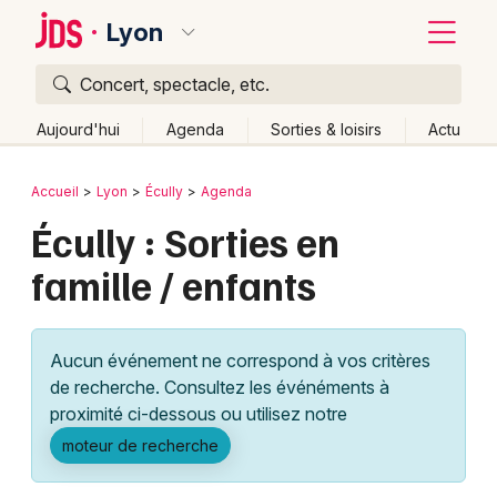
Lyon
Concert, spectacle, etc.
Quoi ?
Fermer
Aujourd'hui
Agenda
Sorties & loisirs
Actu
Où ?
Retour
Publier un événement
Accueil
Lyon
Écully
Agenda
Lyon et alentours
Rhône (69)
Rhône-Alpes
Partout
Écully : Sorties en
Bordeaux
Près de moi
Changer de lieu
famille / enfants
Colmar
Quand ?
Effacer les dates
Lille
Grands événements
Aujourd'hui
Demain
Ce week-end
Autre
Aucun événement ne correspond à vos critères
Lyon
Activité & Expérience
de recherche. Consultez les événéments à
proximité ci-dessous ou utilisez notre
Marseille
Manifestations
moteur de recherche
Mulhouse
Foires & salons