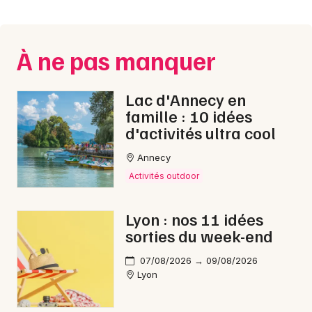
Montpellier
Spectacles
Nantes
À ne pas manquer
Concerts
Nice
Paris
Sports
Lac d'Annecy en
famille : 10 idées
Strasbourg
Soirées
d'activités ultra cool
Toulouse
Annecy
Sorties famille
Toutes les villes
Activités outdoor
Expos
Lyon : nos 11 idées
Sorties & loisirs
sorties du week-end
Sorties famille dans le Rhône
07/08/2026 → 09/08/2026
Lyon
Sorties famille en Rhône-Alpes