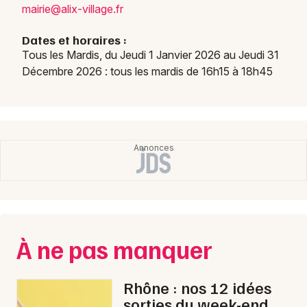
mairi
e@ali
x-vil
lage.
fr
Marchés en Auvergne-Rhône-Alpes
Dates et horaires :
Tous les Mardis, du Jeudi 1 Janvier 2026 au Jeudi 31
Décembre 2026 : tous les mardis de 16h15 à 18h45
Newsletter des sorties
Artistes en tournée
Actus à Lyon
Magazine à Lyon
À ne pas manquer
Rhône : nos 12 idées
sorties du week-end