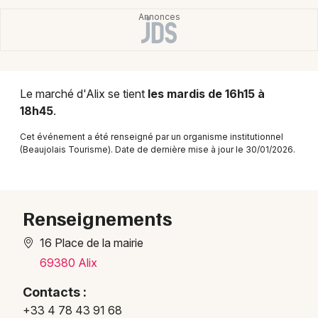
Montpellier
Spectacles
Nantes
Concerts
Nice
Paris
Le marché d'Alix se tient
les mardis de 16h15 à
Sports
18h45
.
Strasbourg
Soirées
Cet événement a été renseigné par un organisme institutionnel
(Beaujolais Tourisme). Date de dernière mise à jour le 30/01/2026.
Toulouse
Sorties famille
Toutes les villes
Expos
Renseignements
Sorties & loisirs
16 Place de la mairie
69380 Alix
Marchés dans le Rhône
Contacts :
Marchés en Rhône-Alpes
+33 4 78 43 91 68