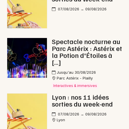
07/08/2026 → 09/08/2026
Choisir mes départements
69 - Rhône
Spectacle nocturne au
Mon email
Parc Astérix : Astérix et
la Potion d'Étoiles à
[…]
Je m'abonne
Jusqu'au 30/08/2026
Parc Astérix - Plailly
Interactives & immersives
Lyon : nos 11 idées
sorties du week-end
07/08/2026 → 09/08/2026
Lyon