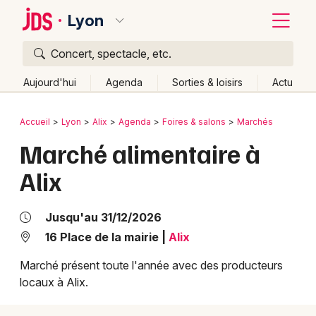
Lyon
Concert, spectacle, etc.
Quoi ?
Fermer
Aujourd'hui
Agenda
Sorties & loisirs
Actu
Où ?
Retour
Publier un événement
Accueil
Lyon
Alix
Agenda
Foires & salons
Marchés
Lyon et alentours
Rhône (69)
Rhône-Alpes
Partout
Marché alimentaire à
Bordeaux
Près de moi
Changer de lieu
Alix
Colmar
Quand ?
Effacer les dates
Lille
Grands événements
Aujourd'hui
Demain
Ce week-end
Autre
Jusqu'au 31/12/2026
Lyon
16 Place de la mairie
|
Alix
Activité & Expérience
Marseille
Marché présent toute l'année avec des producteurs
Manifestations
locaux à Alix.
Mulhouse
Foires & salons